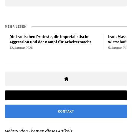
MEHR LESEN
Die iranischen Proteste, die imperialistische
Iran: Massen
Aggression und der Kampf für Arbeitermacht
wirtschaftli
12. Januar 2026
5. Januar 2026
KONTAKT
Mehr zu den Themen dieses Artikels: