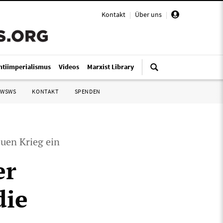
Kontakt
|
Über uns
|
ntiimperialismus
Videos
Marxist Library
 WSWS
KONTAKT
SPENDEN
uen Krieg ein
er
die