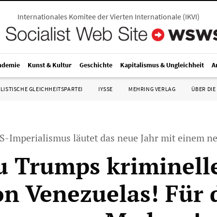
Internationales Komitee der Vierten Internationale
(
IKVI
)
ndemie
Kunst & Kultur
Geschichte
Kapitalismus & Ungleichheit
A
LISTISCHE GLEICHHEITSPARTEI
IYSSE
MEHRING VERLAG
ÜBER DIE
S-Imperialismus läutet das neue Jahr mit einem ne
u Trumps kriminell
on Venezuelas! Für 