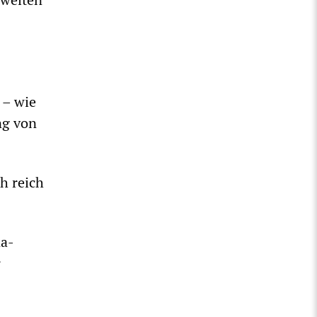
 – wie
ng von
h reich
na-
r