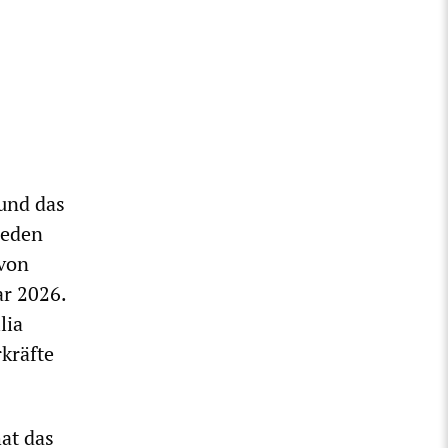
 und das
jeden
 von
ar 2026.
lia
kräfte
at das