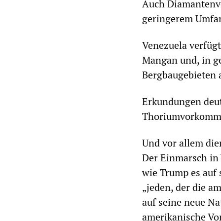
Auch Diamantenvo
geringerem Umfan
Venezuela verfüg
Mangan und, in ge
Bergbaugebieten 
Erkundungen deute
Thoriumvorkomme
Und vor allem die
Der Einmarsch in 
wie Trump es auf 
„jeden, der die a
auf seine neue Nat
amerikanische Vor