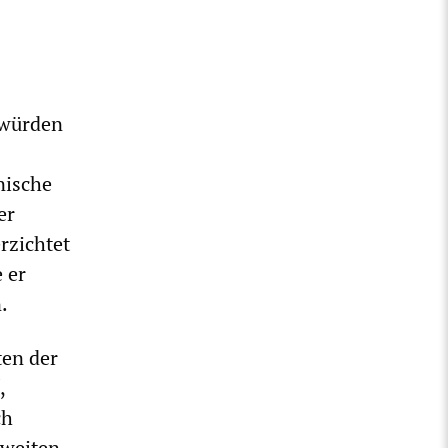
 würden
nische
er
rzichtet
 er
.
ten der
,
ch
zweiten