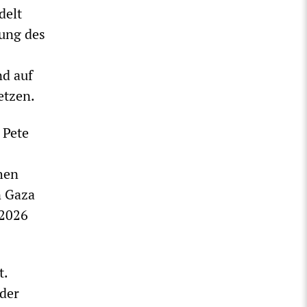
delt
zung des
nd auf
etzen.
 Pete
hen
n Gaza
 2026
t.
der