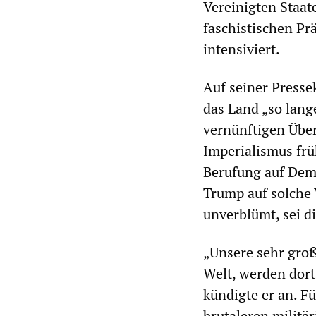
Vereinigten Staat
faschistischen Prä
intensiviert.
Auf seiner Presse
das Land „so lang
vernünftigen Übe
Imperialismus frü
Berufung auf Demo
Trump auf solche 
unverblümt, sei d
„Unsere sehr groß
Welt, werden dort
kündigte er an. F
brutaleren militär