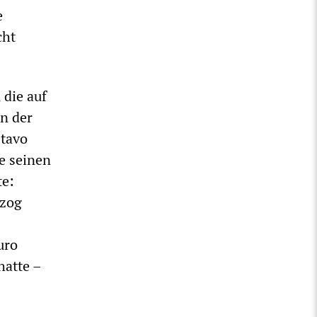
e
cht
 die auf
n der
stavo
e seinen
te:
 zog
uro
hatte –