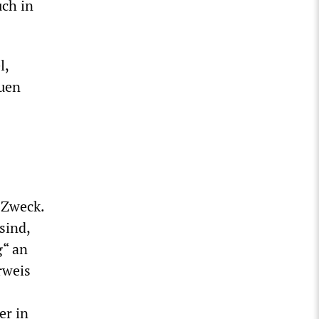
ch in
l,
euen
 Zweck.
sind,
g“ an
rweis
er in