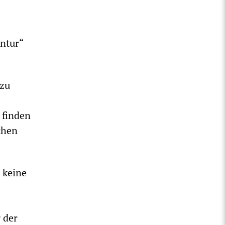
ntur“
 zu
 finden
chen
 keine
 der