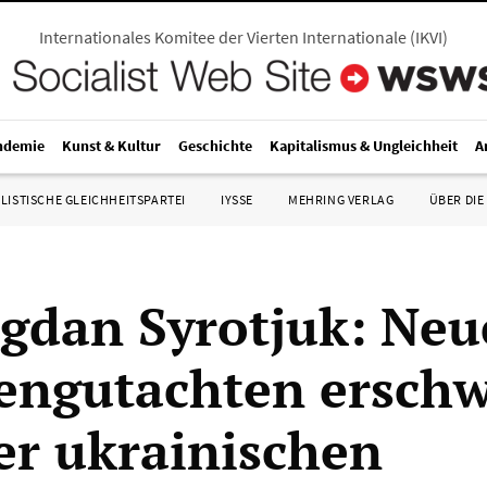
Internationales Komitee der Vierten Internationale
(
IKVI
)
ndemie
Kunst & Kultur
Geschichte
Kapitalismus & Ungleichheit
A
LISTISCHE GLEICHHEITSPARTEI
IYSSE
MEHRING VERLAG
ÜBER DIE
ogdan Syrotjuk: Neu
engutachten erschw
er ukrainischen