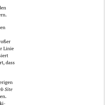
den
ern.
ten
roßer
r Linie
iert
t, dass
erigen
b Site
en.
ki-