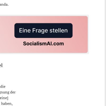
ganda.
el
 die
gnung der
eine]
t haben,