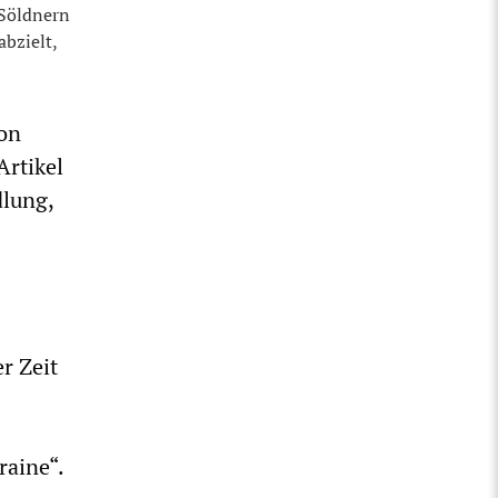
 Söldnern
abzielt,
von
Artikel
dlung,
r Zeit
raine“.