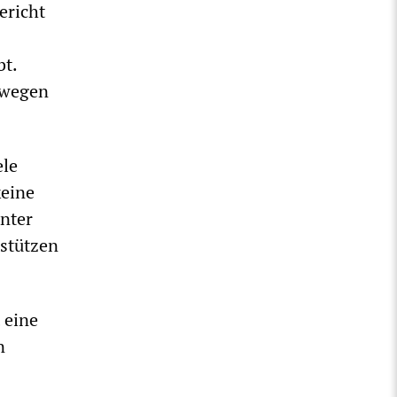
ericht
bt.
 wegen
ele
keine
unter
 stützen
 eine
n