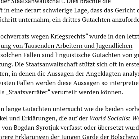
er Staatsanwaltschaft. Dies brachte die
t in eine derart schwierige Lage, dass das Gericht 
hritt unternahm, ein drittes Gutachten anzuford
Hochverrats wegen Kriegsrechts“ wurde in den letz
gung von Tausenden Arbeitern und Jugendlichen
solchen Fällen sind linguistische Gutachten von g
ung. Die Staatsanwaltschaft stützt sich oft in erste
ten, in denen die Aussagen der Angeklagten analys
isten Fällen werden diese Aussagen so interpretier
ls „Staatsverräter“ verurteilt werden können.
en lange Gutachten untersucht wie die beiden vorh
kel und Erklärungen, die auf der
World Socialist We
d von Bogdan Syrotjuk verfasst oder übersetzt wurd
hrere Erklärungen der Jungen Garde der Bolschewi