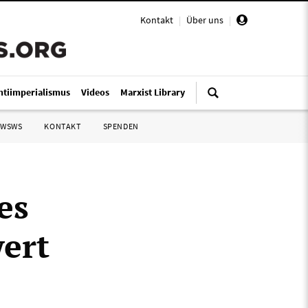
Kontakt
|
Über uns
|
ntiimperialismus
Videos
Marxist Library
 WSWS
KONTAKT
SPENDEN
es
ert