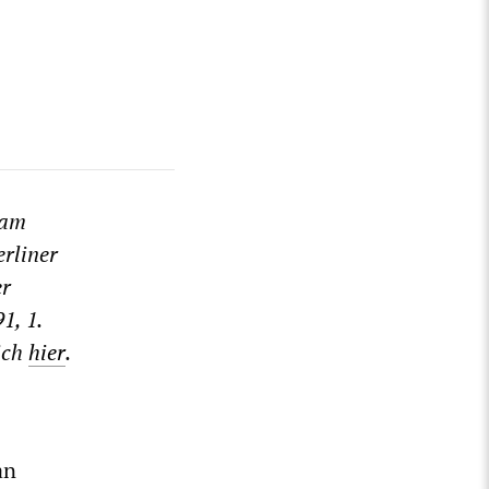
 am
erliner
er
1, 1.
sich
hier
.
an