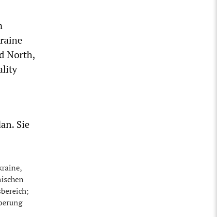
m
raine
d North,
ality
an. Sie
kraine,
nischen
bereich;
oberung