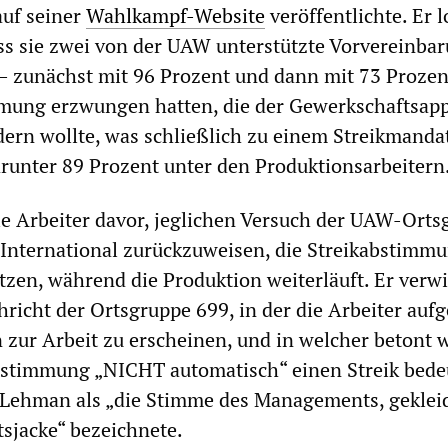
auf seiner
Wahlkampf-Website
veröffentlichte. Er l
ass sie zwei von der UAW unterstützte Vorvereinba
– zunächst mit 96 Prozent und dann mit 73 Prozen
mmung erzwungen hatten, die der Gewerkschaftsapp
ern wollte, was schließlich zu einem Streikmanda
arunter 89 Prozent unter den Produktionsarbeitern
e Arbeiter davor, jeglichen Versuch der UAW-Orts
International zurückzuweisen, die Streikabstimmu
tzen, während die Produktion weiterläuft. Er verwi
richt der Ortsgruppe 699, in der die Arbeiter aufg
 zur Arbeit zu erscheinen, und in welcher betont 
abstimmung „NICHT automatisch“ einen Streik bede
 Lehman als „die Stimme des Managements, gekleid
sjacke“ bezeichnete.