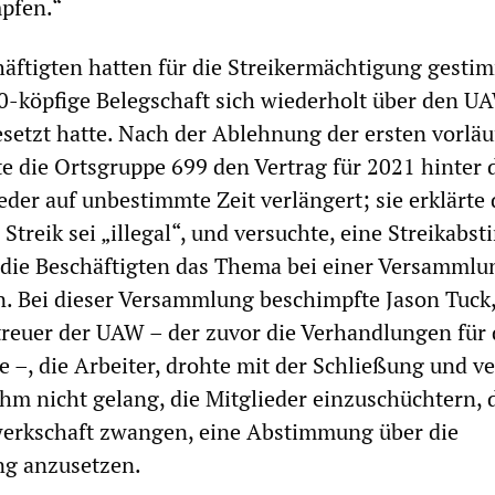
mpfen.“
äftigten hatten für die Streikermächtigung gesti
0-köpfige Belegschaft sich wiederholt über den U
etzt hatte. Nach der Ablehnung der ersten vorläu
e die Ortsgruppe 699 den Vertrag für 2021 hinter
eder auf unbestimmte Zeit verlängert; sie erklärte
 Streik sei „illegal“, und versuchte, eine Streikab
s die Beschäftigten das Thema bei einer Versamml
. Bei dieser Versammlung beschimpfte Jason Tuck,
treuer der UAW – der zuvor die Verhandlungen für 
e –, die Arbeiter, drohte mit der Schließung und ve
ihm nicht gelang, die Mitglieder einzuschüchtern, 
werkschaft zwangen, eine Abstimmung über die
ng anzusetzen.