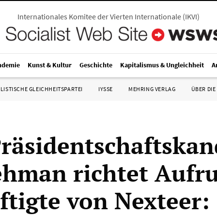
Internationales Komitee der Vierten Internationale
(
IKVI
)
ndemie
Kunst & Kultur
Geschichte
Kapitalismus & Ungleichheit
A
LISTISCHE GLEICHHEITSPARTEI
IYSSE
MEHRING VERLAG
ÜBER DIE
äsidentschaftskan
ehman richtet Aufru
ftigte von Nexteer: