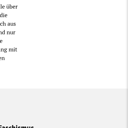
le über
die
ich aus
nd nur
ne
ang mit
en
 Faschismus