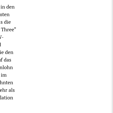
in den
amten
s die
 Three“
W-
d
ie den
f das
enlohn
 im
ehnten
ehr als
lation