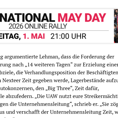
ng argumentierte Lehman, dass die Forderung der
ung nach „14 weiteren Tagen“ zur Erzielung eine
bziele, die Verhandlungsposition der Beschäftigte
 Nexteer Zeit gegeben werde, Lagerbestände aufz
tokonzernen, den „Big Three“, Zeit dafür,
le abzufedern. „Die UAW nutzt eure Streikermäch
egen die Unternehmensleitung“, schrieb er. „Sie zö
 und verschafft der Unternehmensleitung Zeit, 