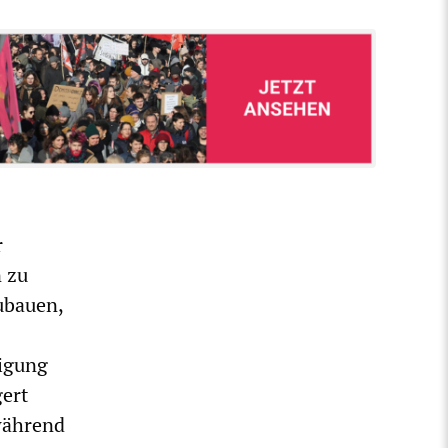
r
n zu
ubauen,
tigung
gert
während