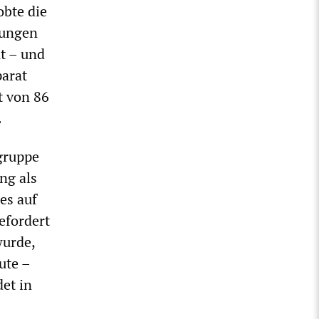
obte die
rungen
t – und
arat
t von 86
.
gruppe
ng als
es auf
efordert
wurde,
ute –
et in