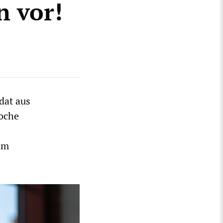
 vor!
dat aus
Woche
um