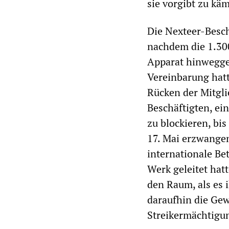
sie vorgibt zu kä
Die Nexteer-Besch
nachdem die 1.30
Apparat hinwegges
Vereinbarung hatt
Rücken der Mitgli
Beschäftigten, ein
zu blockieren, bi
17. Mai erzwangen
internationale Be
Werk geleitet hatt
den Raum, als es 
daraufhin die Ge
Streikermächtigu