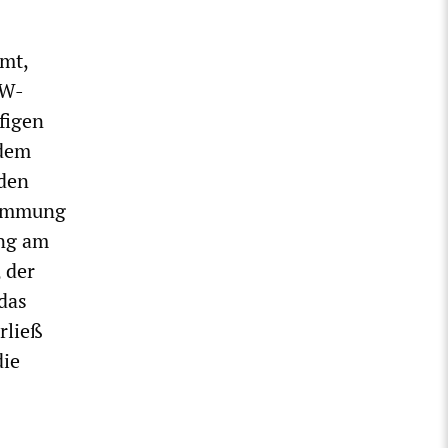
mmt,
AW-
figen
 dem
 den
stimmung
ung am
 der
das
rließ
die