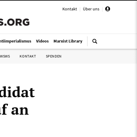
Kontakt
|
Über uns
|
ntiimperialismus
Videos
Marxist Library
 WSWS
KONTAKT
SPENDEN
didat
f an