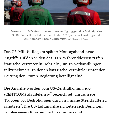
Dieses vom US-Zentralkommando zur Verfügung gestellte Bild zeigt eine
F/A-18E Super Hornet, die sich am 2. März 2026, auf eine Landung auf der
USS Abraham Lincoln vorbereitet.
[AP Photo/U.S. Navy]
Das US-Militär flog am späten Montagabend neue
Angriffe auf den Süden des Iran. Währenddessen trafen
iranische Vertreter in Doha ein, um an Verhandlungen
teilzunehmen, an denen katarische Vermittler unter der
Leitung der Trump-Regierung beteiligt sind.
Die Angriffe wurden vom US-Zentralkommando
(CENTCOM) als „defensiv“ bezeichnet, um „unsere
Truppen vor Bedrohungen durch iranische Streitkräfte zu
schützen“. Die US-Luftangriffe richteten sich Berichten
zufolge gegen Raketenabschussrampen und