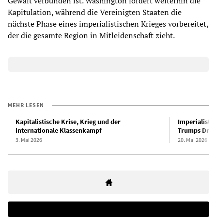
Gewalt verbunden ist. Washington fordert weiterhin die
Kapitulation, während die Vereinigten Staaten die
nächste Phase eines imperialistischen Krieges vorbereitet,
der die gesamte Region in Mitleidenschaft zieht.
MEHR LESEN
Kapitalistische Krise, Krieg und der
Imperialistis
internationale Klassenkampf
Trumps Droh
3. Mai 2026
20. Mai 2026