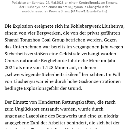
Polizisten am Sonntag, 24. Mai 2026, an einem Kontrollpunkt am Eingang
der Liushenyu-Kohlemine im Kreis Qinyuan in Changzhi in der
nordchinesischen Provinz Shanxi
[AP Photo/E. Eduardo Castillo]
Die Explosion ereignete sich im Kohlebergwerk Liushenyu,
einem von vier Bergwerken, die von der privat geführten
Shanxi Tongzhou Coal Group betrieben werden. Gegen
das Unternehmen war bereits im vergangenen Jahr wegen
Sicherheitsverstößen eine Geldstrafe verhängt worden.
Chinas nationale Bergbehörde führte die Mine im Jahr
2024 als eine von 1.128 Minen auf, in denen
„schwerwiegende Sicherheitsrisiken“ herrschten. Im Fall
von Liushenyu war eine durch hohe Gaskonzentrationen
bedingte Explosionsgefahr der Grund.
Der Einsatz von Hunderten Rettungskräften, die rasch
zum Unglücksort entsandt wurden, wurde durch
ungenaue Lagepläne des Bergwerks und eine zu niedrig
angegebene Zahl der Arbeiter behindert, die sich bei der