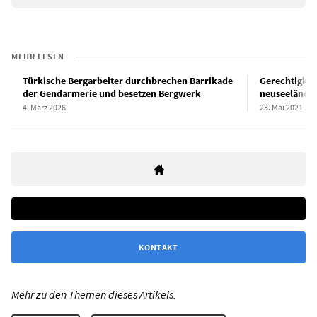
MEHR LESEN
Türkische Bergarbeiter durchbrechen Barrikade
Gerechtigkeit
der Gendarmerie und besetzen Bergwerk
neuseeländis
4. März 2026
23. Mai 2021
KONTAKT
Mehr zu den Themen dieses Artikels: