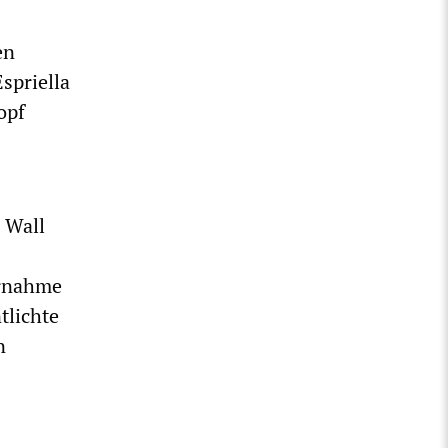
en
spriella
opf
 Wall
ernahme
tlichte
n