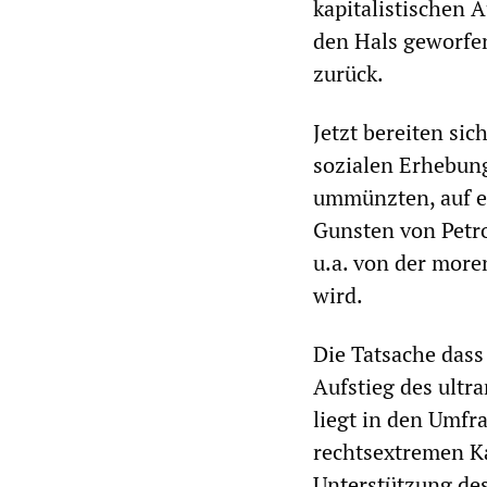
kapitalistischen 
den Hals geworfen 
zurück.
Jetzt bereiten sic
sozialen Erhebun
ummünzten, auf e
Gunsten von Petr
u.a. von der moren
wird.
Die Tatsache dass 
Aufstieg des ultr
liegt in den Umfra
rechtsextremen Ka
Unterstützung de