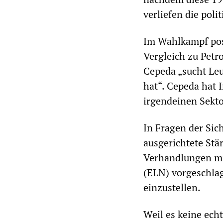
verliefen die pol
Im Wahlkampf posi
Vergleich zu Petr
Cepeda „sucht Leut
hat“. Cepeda hat I
irgendeinen Sekto
In Fragen der Sich
ausgerichtete Stä
Verhandlungen mi
(ELN) vorgeschlag
einzustellen.
Weil es keine ech