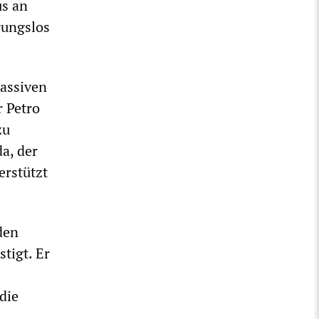
us an
rungslos
massiven
 Petro
zu
a, der
erstützt
den
tigt. Er
die