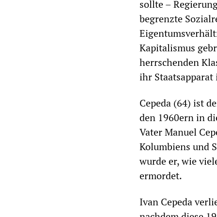
sollte – Regieru
begrenzte Sozialr
Eigentumsverhältn
Kapitalismus gebr
herrschenden Klas
ihr Staatsapparat
Cepeda (64) ist d
den 1960ern in di
Vater Manuel Cep
Kolumbiens und Se
wurde er, wie viel
ermordet.
Ivan Cepeda verli
nachdem diese 199