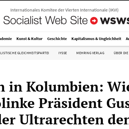
Internationales Komitee der Vierten Internationale
(
IKVI
)
ndemie
Kunst & Kultur
Geschichte
Kapitalismus & Ungleichheit
A
LISTISCHE GLEICHHEITSPARTEI
IYSSE
MEHRING VERLAG
ÜBER DIE
 in Kolumbien: Wi
linke Präsident Gu
der Ultrarechten d