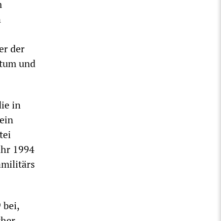
m
n
er der
entum und
ie in
ein
tei
ahr 1994
amilitärs
 bei,
ther