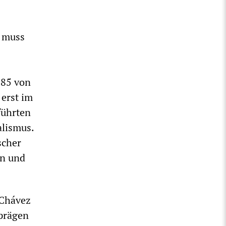
, muss
985 von
erst im
führten
alismus.
scher
en und
 Chávez
 prägen