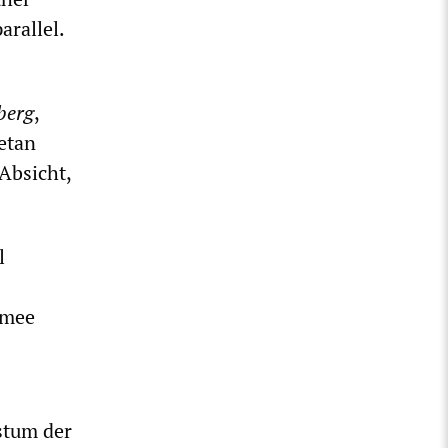
arallel.
berg
,
getan
 Absicht,
l
rmee
stum der