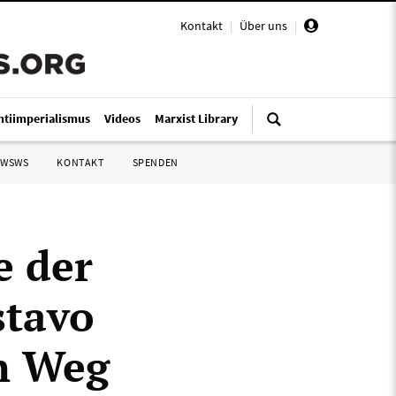
Kontakt
|
Über uns
|
ntiimperialismus
Videos
Marxist Library
 WSWS
KONTAKT
SPENDEN
e der
stavo
en Weg