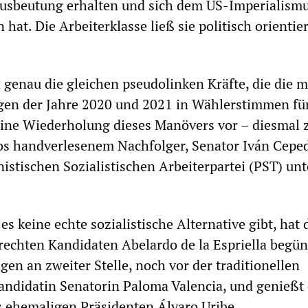
Ausbeutung erhalten und sich dem US-Imperialism
hat. Die Arbeiterklasse ließ sie politisch orientie
h genau die gleichen pseudolinken Kräfte, die die 
gen der Jahre 2020 und 2021 in Wählerstimmen für
ine Wiederholung dieses Manövers vor – diesmal 
os handverlesenem Nachfolger, Senator Iván Ceped
istischen Sozialistischen Arbeiterpartei (PST) unt
es keine echte sozialistische Alternative gibt, hat 
arechten Kandidaten Abelardo de la Espriella begüns
gen an zweiter Stelle, noch vor der traditionellen
ndidatin Senatorin Paloma Valencia, und genießt 
s ehemaligen Präsidenten Álvaro Uribe.