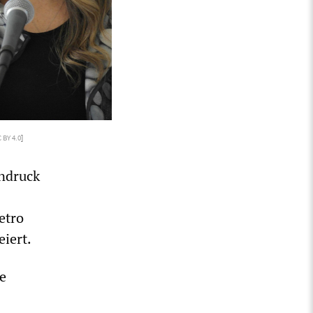
 BY 4.0
]
ndruck
etro
eiert.
e