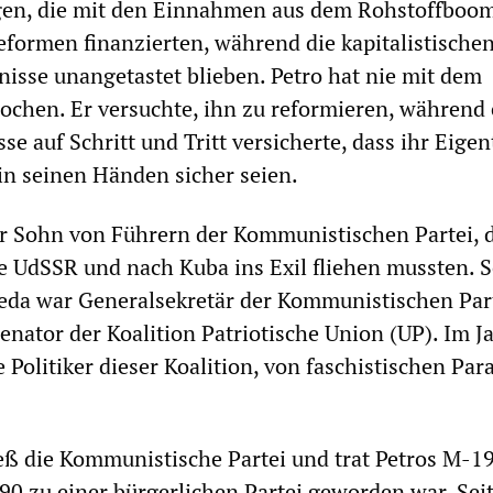
ngen, die mit den Einnahmen aus dem Rohstoffboo
eformen finanzierten, während die kapitalistische
isse unangetastet blieben. Petro hat nie mit dem
ochen. Er versuchte, ihn zu reformieren, während 
se auf Schritt und Tritt versicherte, dass ihr Eig
 in seinen Händen sicher seien.
er Sohn von Führern der Kommunistischen Partei, d
e UdSSR und nach Kuba ins Exil fliehen mussten. S
eda war Generalsekretär der Kommunistischen Par
nator der Koalition Patriotische Union (UP). Im J
e Politiker dieser Koalition, von faschistischen Par
eß die Kommunistische Partei und trat Petros M-19
0 zu einer bürgerlichen Partei geworden war. Sei