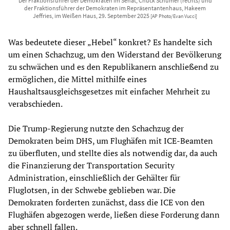
Der Fraktionsführer der Demokraten im Senat, Chuck Schumer (rechts) und
der Fraktionsführer der Demokraten im Repräsentantenhaus, Hakeem
Jeffries, im Weißen Haus, 29. September 2025
[AP Photo/Evan Vucci]
Was bedeutete dieser „Hebel“ konkret? Es handelte sich
um einen Schachzug, um den Widerstand der Bevölkerung
zu schwächen und es den Republikanern anschließend zu
ermöglichen, die Mittel mithilfe eines
Haushaltsausgleichsgesetzes mit einfacher Mehrheit zu
verabschieden.
Die Trump-Regierung nutzte den Schachzug der
Demokraten beim DHS, um Flughäfen mit ICE-Beamten
zu überfluten, und stellte dies als notwendig dar, da auch
die Finanzierung der Transportation Security
Administration, einschließlich der Gehälter für
Fluglotsen, in der Schwebe geblieben war. Die
Demokraten forderten zunächst, dass die ICE von den
Flughäfen abgezogen werde, ließen diese Forderung dann
aber schnell fallen.