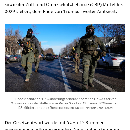
sowie der Zoll- und Grenzschutzbehörde (CBP) Mittel bis
2029 sichert, dem Ende von Trumps zweiter Amtszeit.
Bundesbeamte der Einwanderungsbehörde bedrohen Einwohner von
Minneapolis an der Stelle, an der Renee Good am 13. Januar 2026 von dem
ICE-Mörder Jonathan Ross erschossen wurde
[AP Photo/John Locher]
Der Gesetzentwurf wurde mit 52 zu 47 Stimmen
angenommen. Alle anwesenden Demokraten stimmten