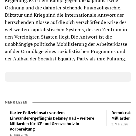
Regierung. Es ist ein Kampf gegen die kapitalistische
Ordnung und die dahinter stehende Finanzoligarchie.
Diktatur und Krieg sind die internationale Antwort der
herrschenden Klasse auf die sich verschärfende Krise des
weltweiten kapitalistischen Systems, dessen Zentrum in
den Vereinigten Staaten liegt. Die Antwort ist die
unabhängige politische Mobilisierung der Arbeiterklasse
auf der Grundlage eines sozialistischen Programms und
der Aufbau der Socialist Equality Party als ihre Führung.
MEHR LESEN
Harter Polizeieinsatz vor dem
Demokraten e
Einwanderergefängnis Delaney Hall – weitere
Milliarden Do
Milliarden für ICE und Grenzschutz in
3. Mai 2026
Vorbereitung
4. Juni 2026