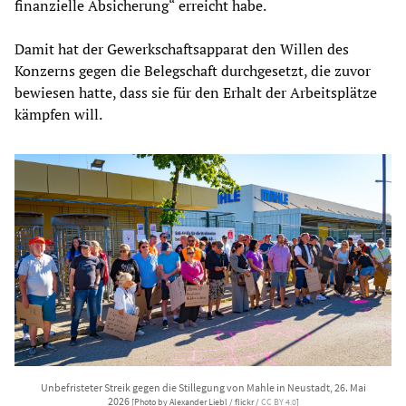
finanzielle Absicherung“ erreicht habe.
Damit hat der Gewerkschaftsapparat den Willen des
Konzerns gegen die Belegschaft durchgesetzt, die zuvor
bewiesen hatte, dass sie für den Erhalt der Arbeitsplätze
kämpfen will.
Unbefristeter Streik gegen die Stillegung von Mahle in Neustadt, 26. Mai
2026
[Photo by Alexander Liebl / flickr /
CC BY 4.0
]