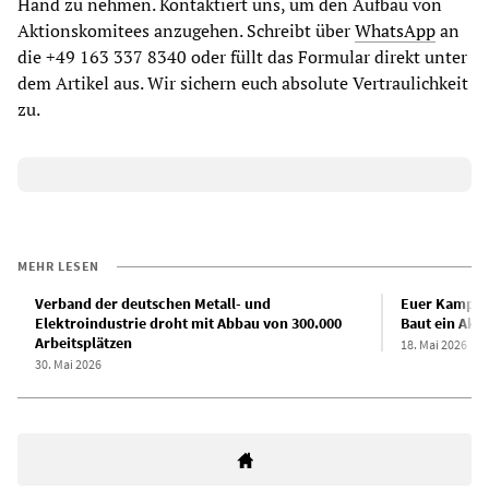
Hand zu nehmen. Kontaktiert uns, um den Aufbau von
Aktionskomitees anzugehen. Schreibt über
WhatsApp
an
die +49 163 337 8340 oder füllt das Formular direkt unter
dem Artikel aus. Wir sichern euch absolute Vertraulichkeit
zu.
MEHR LESEN
Verband der deutschen Metall- und
Euer Kampf is
Elektroindustrie droht mit Abbau von 300.000
Baut ein Akt
Arbeitsplätzen
18. Mai 2026
30. Mai 2026