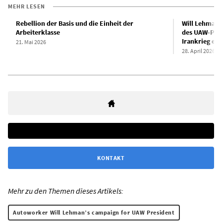
MEHR LESEN
Rebellion der Basis und die Einheit der
Will Lehman,
Arbeiterklasse
des UAW-Präs
Irankrieg ein
21. Mai 2026
28. April 2026
KONTAKT
Mehr zu den Themen dieses Artikels:
Autoworker Will Lehman’s campaign for UAW President