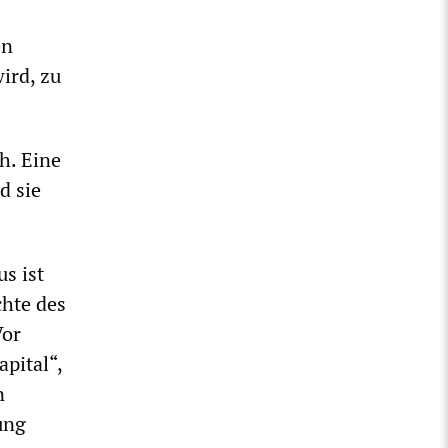
en
ird, zu
h. Eine
d sie
s ist
chte des
Vor
pital“,
n
ung