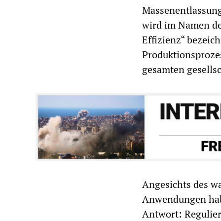
Massenentlassunge
wird im Namen des
Effizienz“ bezeic
Produktionsprozess
gesamten gesellsc
Angesichts des w
Anwendungen haben
Antwort: Regulieru