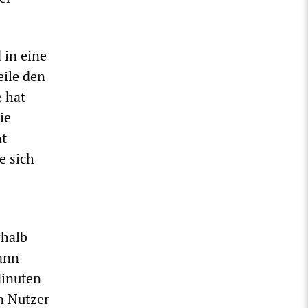
 in eine
eile den
 hat
ie
ht
e sich
rhalb
ann
Minuten
n Nutzer