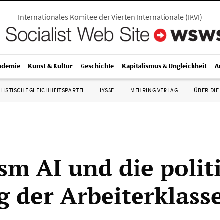
Internationales Komitee der Vierten Internationale
(
IKVI
)
ndemie
Kunst & Kultur
Geschichte
Kapitalismus & Ungleichheit
A
LISTISCHE GLEICHHEITSPARTEI
IYSSE
MEHRING VERLAG
ÜBER DIE
ism AI und die polit
g der Arbeiterklass