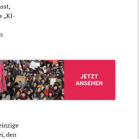
sst,
s „KI-
en
einzige
ei, den