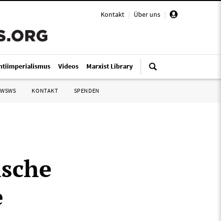
Kontakt
|
Über uns
|
ntiimperialismus
Videos
Marxist Library
 WSWS
KONTAKT
SPENDEN
ische
e