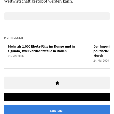
Weltwirtschaft gestoppt werden kann.
MEHR LESEN
Mehr als 1.000 Ebola-Fälle im Kongo und in
Der Imperial
Uganda, zwei Verdachtsfälle in Italien
politische Ö
Mords
26. Mai 2026
24. Mai 2026
KONTAKT