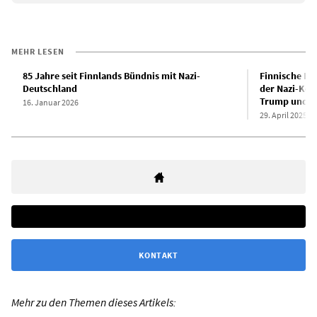
MEHR LESEN
85 Jahre seit Finnlands Bündnis mit Nazi-
Finnische Reg
Deutschland
der Nazi-Kol
Trump und mi
16. Januar 2026
29. April 2025
KONTAKT
Mehr zu den Themen dieses Artikels: