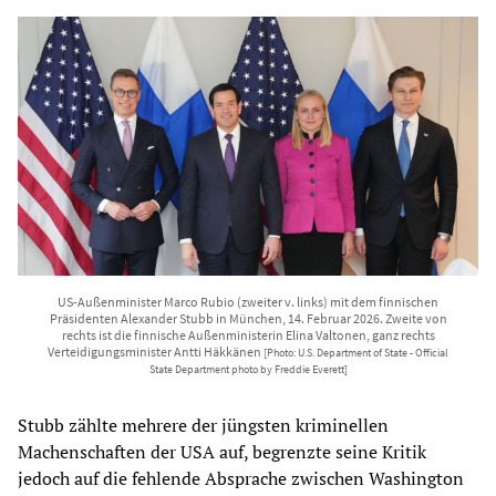
US-Außenminister Marco Rubio (zweiter v. links) mit dem finnischen
Präsidenten Alexander Stubb in München, 14. Februar 2026. Zweite von
rechts ist die finnische Außenministerin Elina Valtonen, ganz rechts
Verteidigungsminister Antti Häkkänen
[Photo: U.S. Department of State - Official
State Department photo by Freddie Everett]
Stubb zählte mehrere der jüngsten kriminellen
Machenschaften der USA auf, begrenzte seine Kritik
jedoch auf die fehlende Absprache zwischen Washington