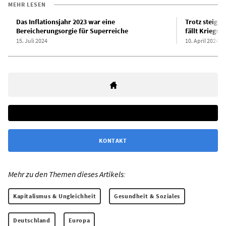
MEHR LESEN
Das Inflationsjahr 2023 war eine
Trotz steige
Bereicherungsorgie für Superreiche
fällt Kriegsp
15. Juli 2024
10. April 2024
KONTAKT
Mehr zu den Themen dieses Artikels:
Kapitalismus & Ungleichheit
Gesundheit & Soziales
Deutschland
Europa