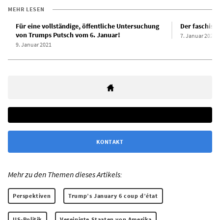
MEHR LESEN
Für eine vollständige, öffentliche Untersuchung
Der faschist
von Trumps Putsch vom 6. Januar!
7. Januar 2021
9. Januar 2021
KONTAKT
Mehr zu den Themen dieses Artikels:
Perspektiven
Trump’s January 6 coup d’état
US-Politik
Vereinigte Staaten von Amerika