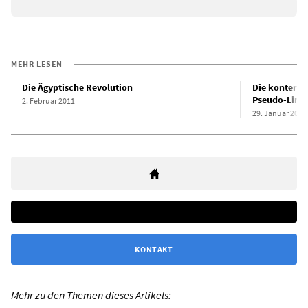
MEHR LESEN
Die Ägyptische Revolution
Die konterre
Pseudo-Link
2. Februar 2011
29. Januar 2013
KONTAKT
Mehr zu den Themen dieses Artikels: