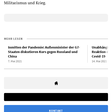
Militarismus und Krieg.
MEHR LESEN
Inmitten der Pandemie: Außenminister der G7-
Unabhängige
Staaten diskutieren Kurs gegen Russland und
Reaktion der
China
Covid-19
7. Mai 2021
14. Mai 2021
KONTAKT