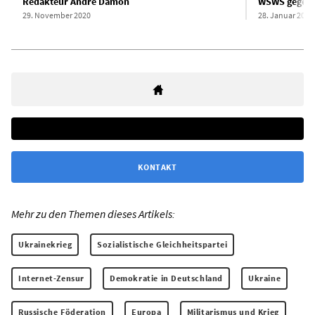
Redakteur Andre Damon
WSWS gegen 
29. November 2020
28. Januar 2021
KONTAKT
Mehr zu den Themen dieses Artikels:
Ukrainekrieg
Sozialistische Gleichheitspartei
Internet-Zensur
Demokratie in Deutschland
Ukraine
Russische Föderation
Europa
Militarismus und Krieg