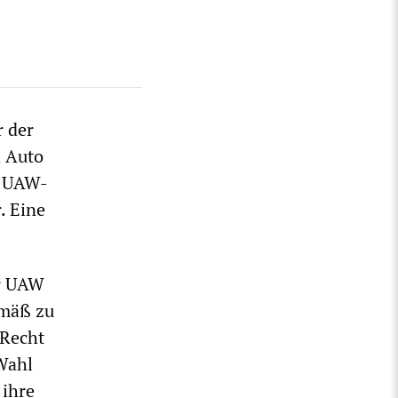
r der
d Auto
r UAW-
. Eine
er UAW
emäß zu
 Recht
 Wahl
 ihre