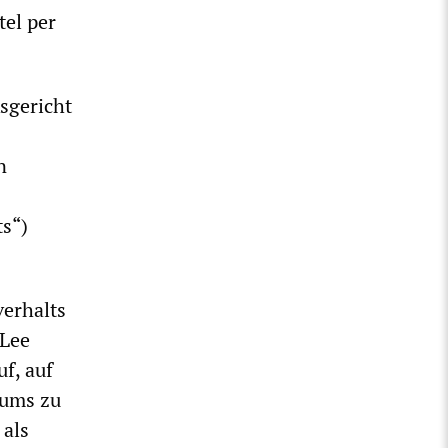
el per
sgericht
n
s“)
verhalts
 Lee
f, auf
iums zu
 als