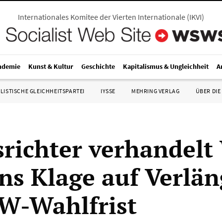
Internationales Komitee der Vierten Internationale
(
IKVI
)
ndemie
Kunst & Kultur
Geschichte
Kapitalismus & Ungleichheit
A
LISTISCHE GLEICHHEITSPARTEI
IYSSE
MEHRING VERLAG
ÜBER DIE
richter verhandelt 
s Klage auf Verlä
W-Wahlfrist