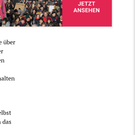
e über
er
en
halten
elbst
n das