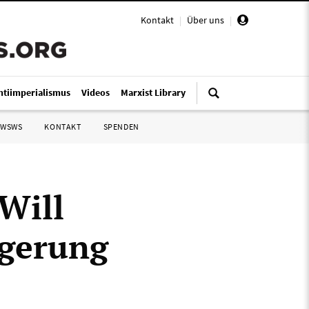
Kontakt
|
Über uns
|
ntiimperialismus
Videos
Marxist Library
 WSWS
KONTAKT
SPENDEN
Will
ngerung