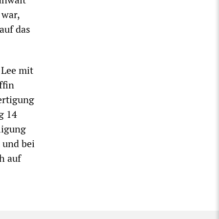
 war,
auf das
 Lee mit
ffin
ertigung
g 14
ligung
 und bei
h auf