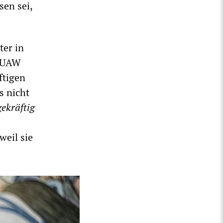
sen sei,
ter in
r UAW
ftigen
s nicht
ekräftig
weil sie