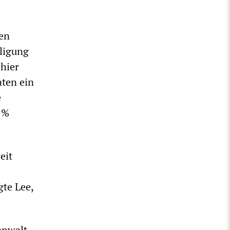
den
iligung
 hier
aten ein
e
 %
eit
gte Lee,
anwalt