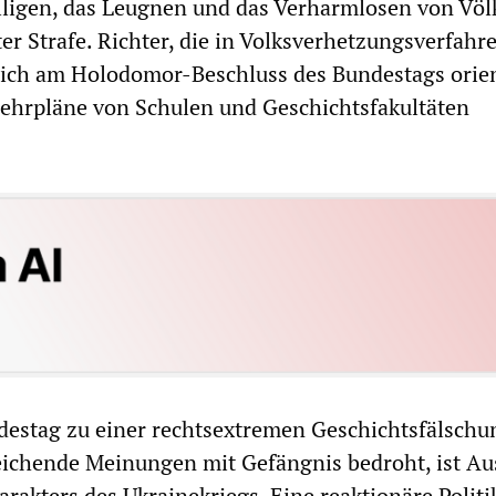
illigen, das Leugnen und das Verharmlosen von Vö
er Strafe. Richter, die in Volksverhetzungsverfahr
sich am Holodomor-Beschluss des Bundestags orien
Lehrpläne von Schulen und Geschichtsfakultäten
destag zu einer rechtsextremen Geschichtsfälschu
ichende Meinungen mit Gefängnis bedroht, ist Au
rakters des Ukrainekriegs. Eine reaktionäre Politi