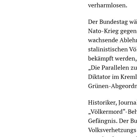
verharmlosen.
Der Bundestag wä
Nato-Krieg gegen 
wachsende Ablehn
stalinistischen V
bekämpft werden,
„Die Parallelen z
Diktator im Kreml,
Grünen-Abgeordn
Historiker, Journa
„Völkermord“-Beha
Gefängnis. Der B
Volksverhetzungs