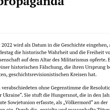
propaganda
 2022 wird als Datum in die Geschichte eingehen,
estag die historische Wahrheit und die Freiheit v
nschaft auf dem Altar des Militarismus opferte. 
einer historischen Fälschung, die ihren Ursprung b
ten, geschichtsrevisionistischen Kreisen hat.
 verabschiedeten ohne Gegenstimme die Resoluti
 Ukraine“. Sie stuft die Hungersnot, die in den Ja
te Sowjetunion erfasste, als „Völkermord“ an der
on ein. Durch die „gezielte und massenhafte Tötu