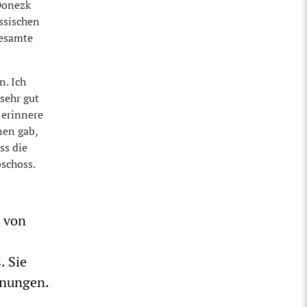
Donezk
ssischen
gesamte
n. Ich
sehr gut
 erinnere
nen gab,
ss die
schoss.
d von
. Sie
nnungen.