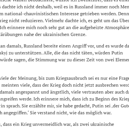
s dachte ich nicht deshalb, weil es in Russland immer noch Me
em national-chauvinistischen Interesse getrieben werden. Denn
 Krieg nicht reduzieren. Vielmehr dachte ich, es geht um das Übe
 Ich erinnere mich noch sehr gut an die aufgeheizte Atmosphär
tärübungen nahe der ukrainischen Grenze.
an damals, Russland bereite einen Angriff vor, und es wurde d
skyj zu unterstützen. Alle, die das nicht täten, würden Putin
h würde sagen, die Stimmung war zu dieser Zeit von zwei Elem
viele der Meinung, bis zum Kriegsausbruch sei es nur eine Frag
s meinten viele, dass der Krieg doch nicht jetzt ausbrechen werd
amals angespannt und ängstlich, viele vertrauten aber auch da
angreifen werde. Ich erinnere mich, dass ich zu Beginn des Krie
in sprach. Sie erzählte mir, sie habe gedacht, Putin sei ‚der Gu
ch angegriffen.‘ Sie verstand nicht, wie das möglich war.
s, dass ein Krieg unvermeidlich war, als zwei ukrainische