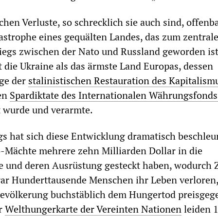
chen Verluste, so schrecklich sie auch sind, offenb
tastrophe eines gequälten Landes, das zum zentral
iegs zwischen der Nato und Russland geworden is
t die Ukraine als das ärmste Land Europas, dessen
lge der
stalinistischen Restauration des Kapitalism
en
Spardiktate des Internationalen Währungsfonds
t wurde und verarmte.
gs hat sich diese Entwicklung dramatisch beschleu
-Mächte mehrere zehn Milliarden Dollar in die
e und deren Ausrüstung gesteckt haben, wodurch 
gar Hunderttausende Menschen ihr Leben verloren
 Bevölkerung buchstäblich dem Hungertod preisgeg
r
Welthungerkarte der Vereinten Nationen
leiden 