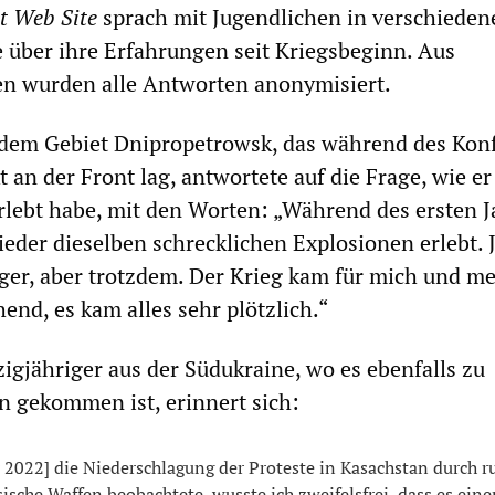
t Web Site
sprach mit Jugendlichen in verschieden
e über ihre Erfahrungen seit Kriegsbeginn. Aus
en wurden alle Antworten anonymisiert.
dem Gebiet Dnipropetrowsk, das während des Konf
t an der Front lag, antwortete auf die Frage, wie er
erlebt habe, mit den Worten: „Während des ersten J
eder dieselben schrecklichen Explosionen erlebt. J
ger, aber trotzdem. Der Krieg kam für mich und m
end, es kam alles sehr plötzlich.“
gjähriger aus der Südukraine, wo es ebenfalls zu
 gekommen ist, erinnert sich:
r 2022] die Niederschlagung der Proteste in Kasachstan durch r
ische Waffen beobachtete, wusste ich zweifelsfrei, dass es eine