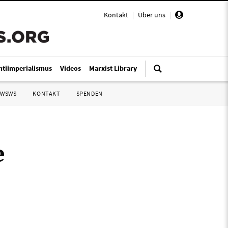
Kontakt
|
Über uns
|
ntiimperialismus
Videos
Marxist Library
 WSWS
KONTAKT
SPENDEN
e