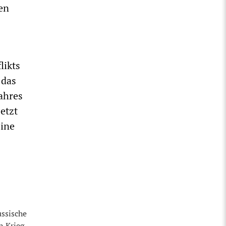
en
likts
 das
ahres
etzt
eine
ussische
n Krieg