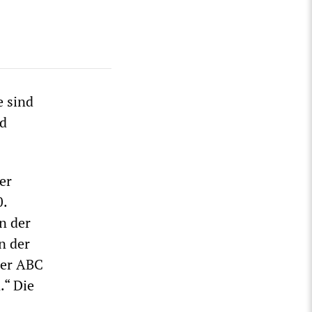
e sind
nd
er
0.
n der
n der
ber ABC
.“ Die