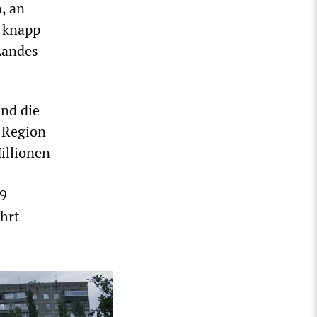
, an
 knapp
Landes
ind die
 Region
illionen
,9
hrt