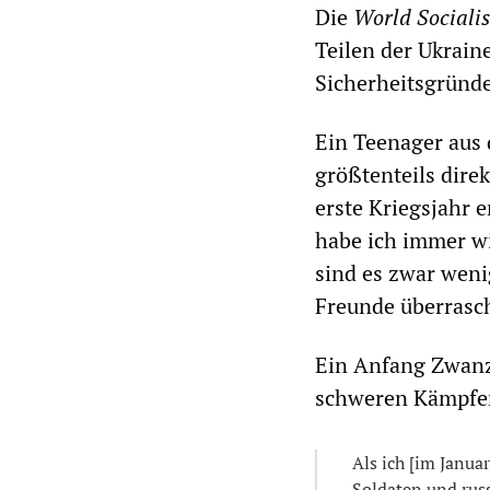
Die
World Socialis
Teilen der Ukrain
Sicherheitsgründ
Ein Teenager aus 
größtenteils direk
erste Kriegsjahr 
habe ich immer wi
sind es zwar weni
Freunde überrasch
Ein Anfang Zwanzi
schweren Kämpfen
Als ich [im Janua
Soldaten und russ