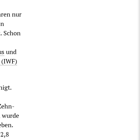
aren nur
en
t. Schon
us
und
 (IWF)
nigt.
Zehn-
, wurde
eben.
12,8