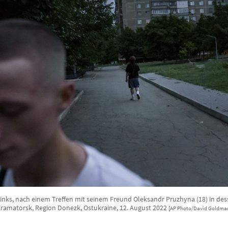
inks, nach einem Treffen mit seinem Freund Oleksandr Pruzhyna (18) in d
ramatorsk, Region Donezk, Ostukraine, 12. August 2022
[AP Photo/David Goldma