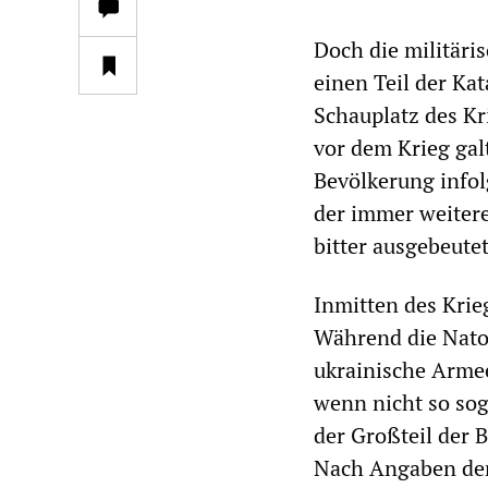
Doch die militäris
einen Teil der Ka
Schauplatz des Kr
vor dem Krieg gal
Bevölkerung info
der immer weiter
bitter ausgebeute
Inmitten des Krie
Während die Nato
ukrainische Arme
wenn nicht so so
der Großteil der
Nach Angaben de