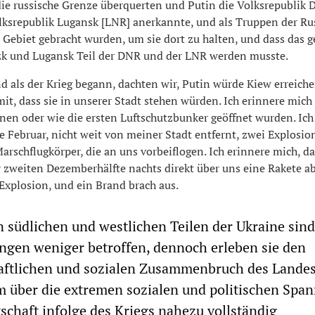
ie russische Grenze überquerten und Putin die Volksrepublik 
lksrepublik Lugansk [LNR] anerkannte, und als Truppen der Ru
 Gebiet gebracht wurden, um sie dort zu halten, und dass das 
k und Lugansk Teil der DNR und der LNR werden musste.
d als der Krieg begann, dachten wir, Putin würde Kiew erreiche
it, dass sie in unserer Stadt stehen würden. Ich erinnere mich 
enen oder wie die ersten Luftschutzbunker geöffnet wurden. Ich
e Februar, nicht weit von meiner Stadt entfernt, zwei Explosio
arschflugkörper, die an uns vorbeiflogen. Ich erinnere mich, da
 zweiten Dezemberhälfte nachts direkt über uns eine Rakete ab
 Explosion, und ein Brand brach aus.
n südlichen und westlichen Teilen der Ukraine sin
gen weniger betroffen, dennoch erleben sie den
aftlichen und sozialen Zusammenbruch des Landes
m über die extremen sozialen und politischen Spa
chaft infolge des Kriegs nahezu vollständig