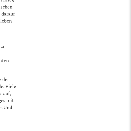
nschen
 darauf
rleben
e
azu
enten
e der
e. Viele
rauf,
ges mit
te. Und