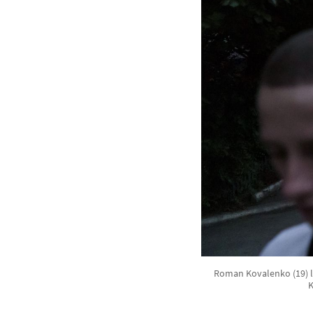
Roman Kovalenko (19) l
K