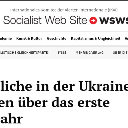
Internationales Komitee der Vierten Internationale
(
IKVI
)
ndemie
Kunst & Kultur
Geschichte
Kapitalismus & Ungleichheit
A
LISTISCHE GLEICHHEITSPARTEI
IYSSE
MEHRING VERLAG
ÜBER DIE
liche in der Ukrain
en über das erste
jahr