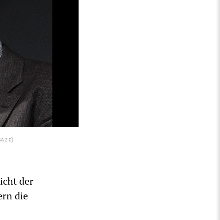
A 2.0
]
icht der
ern die