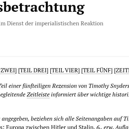
sbetrachtung
im Dienst der imperialistischen Reaktion
 ZWEI
] [
TEIL DREI
] [
TEIL VIER
] [
TEIL FÜNF
] [
ZEIT
e Teil einer fünfteiligen Rezension von Timothy Snyder
begleitende
Zeitleiste
informiert über wichtige histor
 angegeben, beziehen sich alle Seitenangaben auf T
s: Europa zwischen Hitler und Stalin
, 6., erw. Aufla