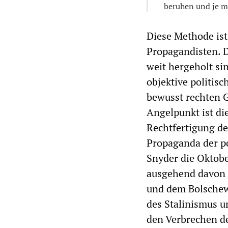
beruhen und je m
Diese Methode ist 
Propagandisten. 
weit hergeholt si
objektive politisc
bewusst rechten G
Angelpunkt ist di
Rechtfertigung d
Propaganda der po
Snyder die Oktobe
ausgehend davon 
und dem Bolschewi
des Stalinismus un
den Verbrechen de