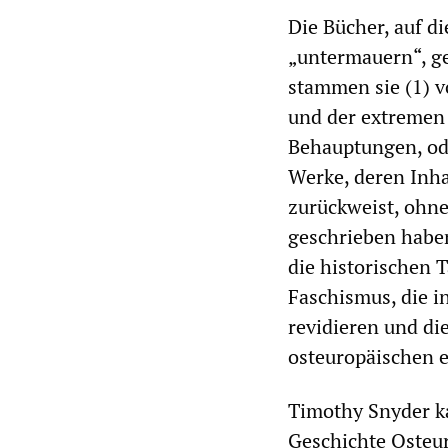
Die Bücher, auf d
„untermauern“, g
stammen sie (1) v
und der extremen 
Behauptungen, ode
Werke, deren Inha
zurückweist, ohne
geschrieben haben
die historischen 
Faschismus, die i
revidieren und d
osteuropäischen e
Timothy Snyder ka
Geschichte Osteur