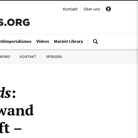
Kontakt
|
Über uns
|
ntiimperialismus
Videos
Marxist Library
 WSWS
KONTAKT
SPENDEN
ds
:
ewand
t –