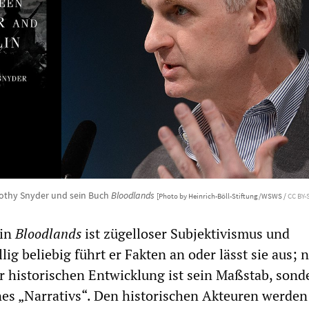
othy Snyder und sein Buch
Bloodlands
[Photo by Heinrich-Böll-Stiftung/WSWS /
CC BY-S
 in
Bloodlands
ist zügelloser Subjektivismus und
lig beliebig führt er Fakten an oder lässt sie aus; n
r historischen Entwicklung ist sein Maßstab, sond
nes „Narrativs“. Den historischen Akteuren werden