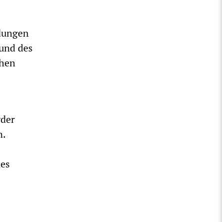
ndungen
 und des
chen
yder
n.
nes