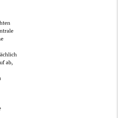
chten
ntrale
he
sächlich
uf ab,
u
e