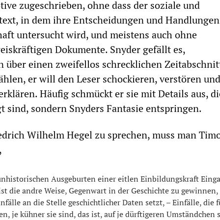
ive zugeschrieben, ohne dass der soziale und
ext, in dem ihre Entscheidungen und Handlungen
thaft untersucht wird, und meistens auch ohne
iskräftigen Dokumente. Snyder gefällt es,
 über einen zweifellos schrecklichen Zeitabschnit
ählen, er will den Leser schockieren, verstören un
erklären. Häufig schmückt er sie mit Details aus, di
gt sind, sondern Snyders Fantasie entspringen.
edrich Wilhelm Hegel zu sprechen, muss man Tim
,
nhistorischen Ausgeburten einer eitlen Einbildungskraft Eing
 ist die andre Weise, Gegenwart in der Geschichte zu gewinnen
fälle an die Stelle geschichtlicher Daten setzt, – Einfälle, die 
ten, je kühner sie sind, das ist, auf je dürftigeren Umständchen 