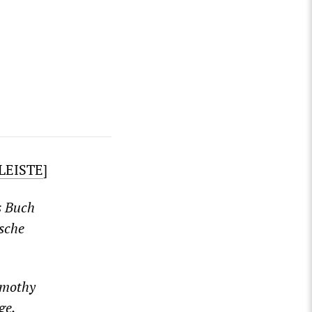
LEISTE
]
s Buch
ische
imothy
ge,