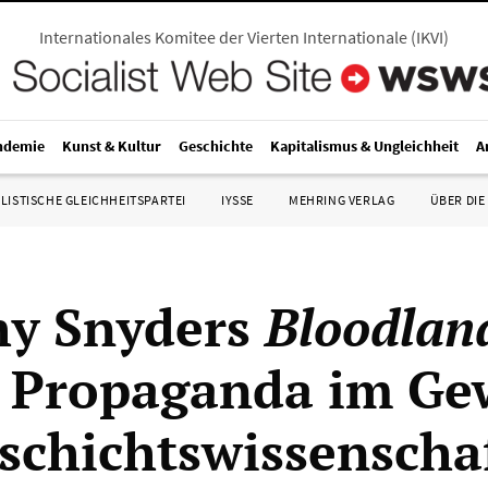
Internationales Komitee der Vierten Internationale
(
IKVI
)
ndemie
Kunst & Kultur
Geschichte
Kapitalismus & Ungleichheit
A
LISTISCHE GLEICHHEITSPARTEI
IYSSE
MEHRING VERLAG
ÜBER DIE
hy Snyders
Bloodlan
 Propaganda im G
schichtswissenschaf