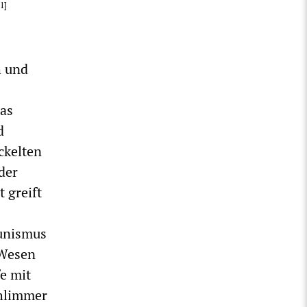
1
]
h und
das
d
ckelten
der
 greift
unismus
 Wesen
fe mit
chlimmer