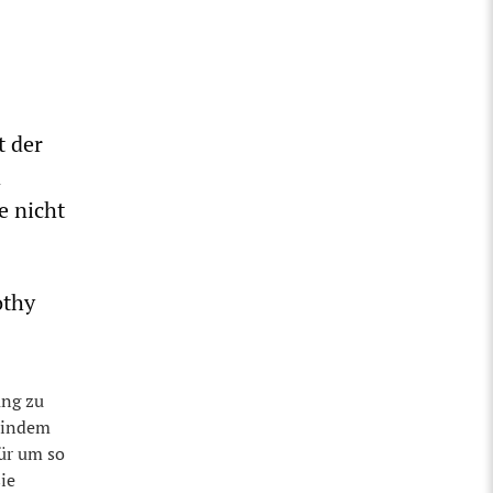
t der
d
e nicht
othy
ang zu
, indem
für um so
sie