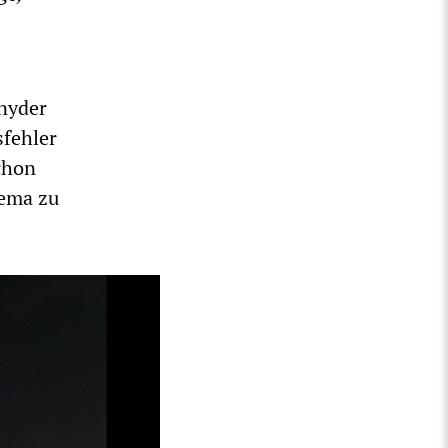
nyder
sfehler
chon
hema zu