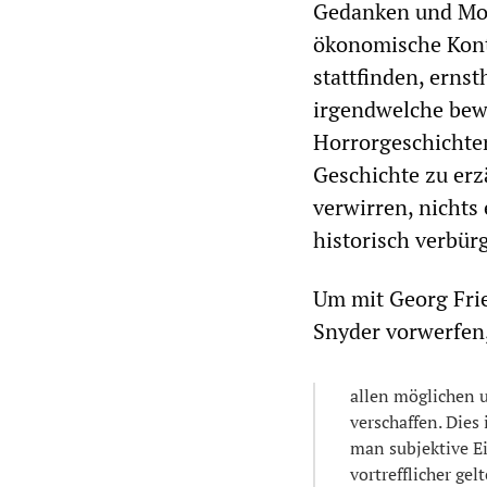
Gedanken und Mot
ökonomische Kont
stattfinden, erns
irgendwelche bewe
Horrorgeschichten
Geschichte zu erz
verwirren, nichts 
historisch verbür
Um mit Georg Fri
Snyder vorwerfen
allen möglichen u
verschaffen. Dies
man subjektive Ein
vortrefflicher gel