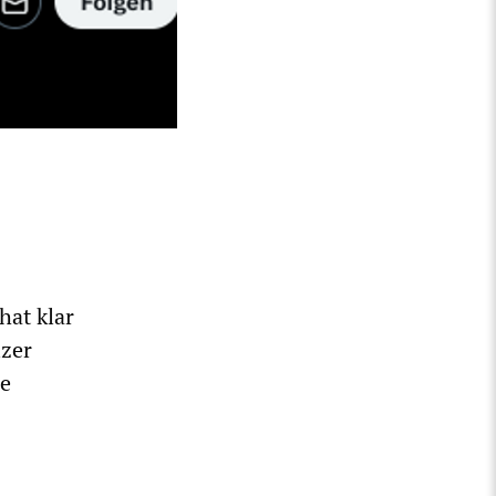
hat klar
zer
he