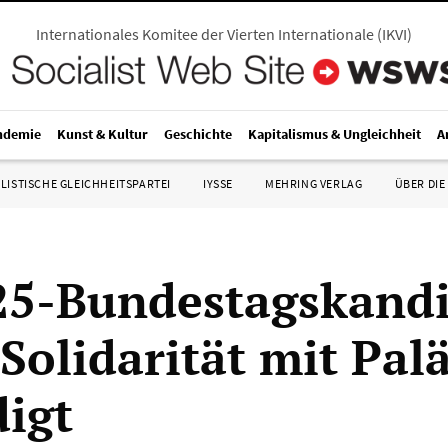
Internationales Komitee der Vierten Internationale
(
IKVI
)
ndemie
Kunst & Kultur
Geschichte
Kapitalismus & Ungleichheit
A
LISTISCHE GLEICHHEITSPARTEI
IYSSE
MEHRING VERLAG
ÜBER DIE
5-Bundestagskandi
Solidarität mit Pal
igt