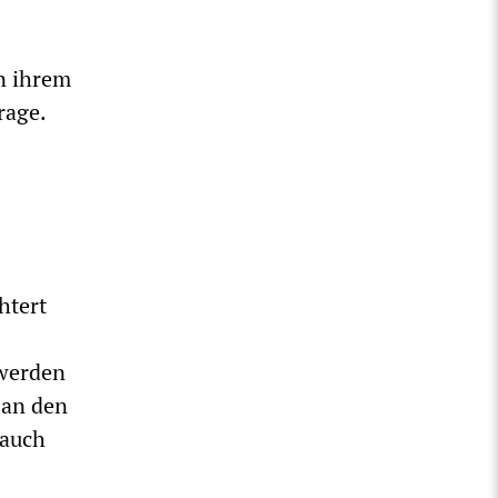
in ihrem
rage.
htert
 werden
 an den
 auch