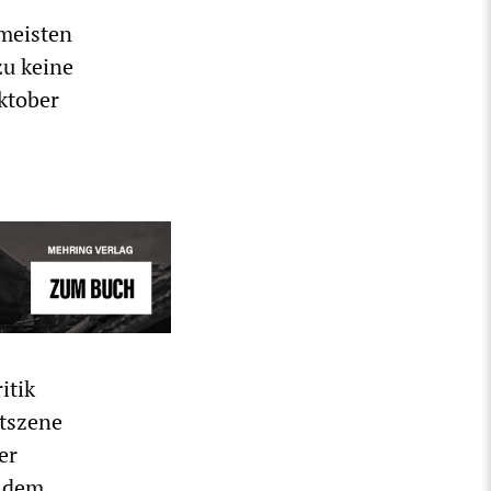
 meisten
zu keine
Oktober
itik
stszene
er
3 dem