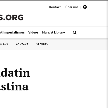
Kontakt
|
Über uns
|
ntiimperialismus
Videos
Marxist Library
 WSWS
KONTAKT
SPENDEN
datin
ästina