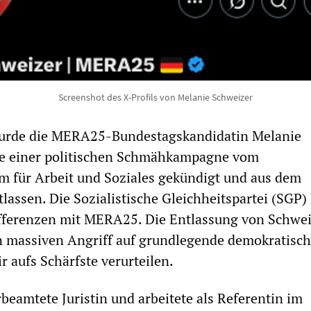
Screenshot des X-Profils von Melanie Schweizer
urde die MERA25-Bundestagskandidatin Melanie
ge einer politischen Schmähkampagne vom
m für Arbeit und Soziales gekündigt und aus dem
assen. Die Sozialistische Gleichheitspartei (SGP) 
ferenzen mit MERA25. Die Entlassung von Schwei
en massiven Angriff auf grundlegende demokratisc
r aufs Schärfste verurteilen.
beamtete Juristin und arbeitete als Referentin im