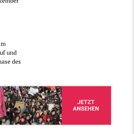
ezember
im
ruf und
hase des