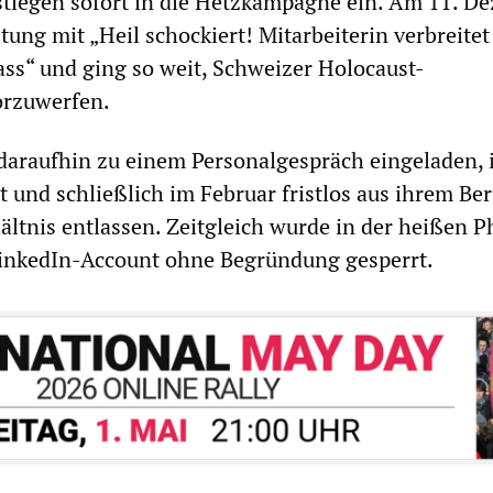
stiegen sofort in die Hetzkampagne ein. Am 11. D
itung mit „Heil schockiert! Mitarbeiterin verbreitet
ass“ und ging so weit, Schweizer Holocaust-
rzuwerfen.
daraufhin zu einem Personalgespräch eingeladen, 
t und schließlich im Februar fristlos aus ihrem Be
tnis entlassen. Zeitgleich wurde in der heißen P
inkedIn-Account ohne Begründung gesperrt.