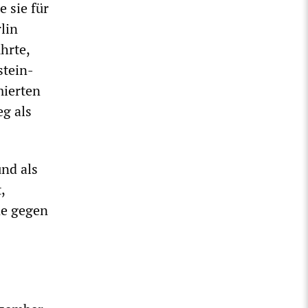
 sie für
lin
hrte,
stein-
mierten
eg als
nd als
,
ne gegen