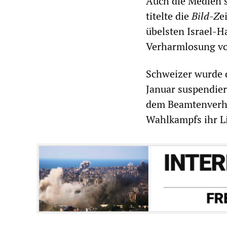
Auch die Medien 
titelte die
Bild-Z
e
übelsten Israel-H
Verharmlosung vo
Schweizer wurde 
Januar suspendier
dem Beamtenverhäl
Wahlkampfs ihr L