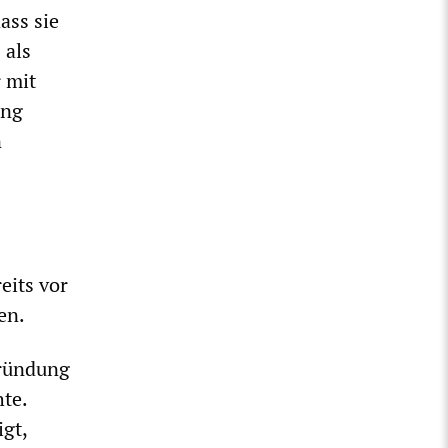
ass sie
 als
r mit
ung
n
eits vor
en.
gründung
te.
igt,