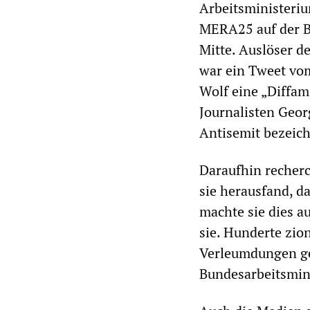
Arbeitsministeriu
MERA25 auf der Be
Mitte. Auslöser d
war ein Tweet vom
Wolf eine „Diffa
Journalisten Geor
Antisemit bezeich
Daraufhin recherc
sie herausfand, d
machte sie dies a
sie. Hunderte zion
Verleumdungen ge
Bundesarbeitsmini