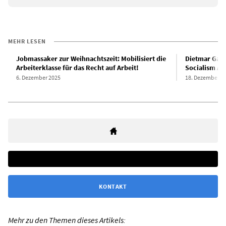
MEHR LESEN
Jobmassaker zur Weihnachtszeit: Mobilisiert die
Dietmar Gaise
Arbeiterklasse für das Recht auf Arbeit!
Socialism AI
6. Dezember 2025
18. Dezember 2
KONTAKT
Mehr zu den Themen dieses Artikels: