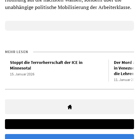
unabhängige politische Mobilisierung der Arbeiterklasse.
MEHR LESEN
Stoppt die Terrorherrschaft der ICE in
Der Mord an 
Minnesota!
in Venezuela
die Lehren a
15. Januar 2026
11. Januar 2026