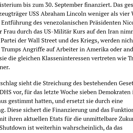
sterium bis zum 30. September finanziert. Das ges
zeugträger USS Abraham Lincoln weniger als vier
n Entführung des venezolanischen Präsidenten Nic
 Frau durch das US-Militär Kurs auf den Iran nim
Partei der Wall Street und des Kriegs, werden nich
Trumps Angriffe auf Arbeiter in Amerika oder an
 sie die gleichen Klasseninteressen vertreten wie 
ner.
rschlag sieht die Streichung des bestehenden Gese
DHS vor, für das letzte Woche sieben Demokraten
s gestimmt hatten, und ersetzt sie durch eine
. Diese sichert die Finanzierung und das Funktio
it ihren aktuellen Etats für die unmittelbare Zukun
hutdown ist weiterhin wahrscheinlich, da das