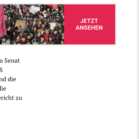
m Senat
S
nd die
die
richt zu