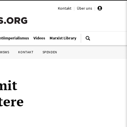
Kontakt
|
Über uns
|
ntiimperialismus
Videos
Marxist Library
 WSWS
KONTAKT
SPENDEN
mit
tere