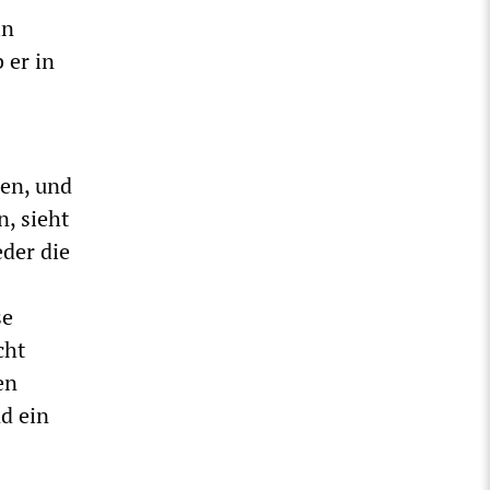
in
 er in
nen, und
, sieht
der die
se
cht
en
d ein