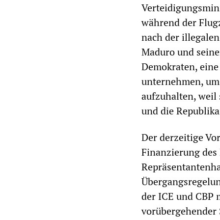
Verteidigungsmini
während der Flug
nach der illegale
Maduro und seiner
Demokraten, eine 
unternehmen, um 
aufzuhalten, weil
und die Republika
Der derzeitige Vo
Finanzierung des 
Repräsentantenhau
Übergangsregelung
der ICE und CBP m
vorübergehender S