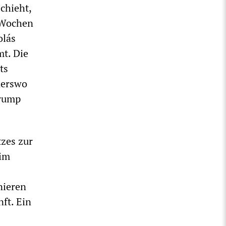
chieht,
 Wochen
olás
mt. Die
ts
derswo
Trump
tzes zur
 im
nieren
ft. Ein