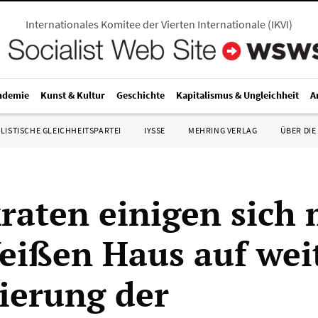
Internationales Komitee der Vierten Internationale
(
IKVI
)
ndemie
Kunst & Kultur
Geschichte
Kapitalismus & Ungleichheit
A
LISTISCHE GLEICHHEITSPARTEI
IYSSE
MEHRING VERLAG
ÜBER DIE
aten einigen sich 
ißen Haus auf wei
ierung der