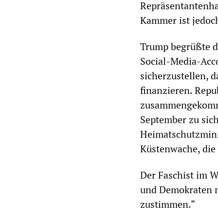
Repräsentantenha
Kammer ist jedoch
Trump begrüßte d
Social-Media-Acc
sicherzustellen, 
finanzieren. Rep
zusammengekommen
September zu sich
Heimatschutzminis
Küstenwache, die 
Der Faschist im W
und Demokraten mi
zustimmen.“