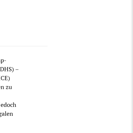
mp-
(DHS) –
ICE)
en zu
jedoch
galen