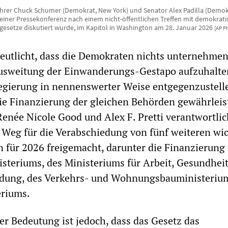
rer Chuck Schumer (Demokrat, New York) und Senator Alex Padilla (Demokra
einer Pressekonferenz nach einem nicht-öffentlichen Treffen mit demokrat
esetze diskutiert wurde, im Kapitol in Washington am 28. Januar 2026
[AP P
eutlicht, dass die Demokraten nichts unternehme
usweitung der Einwanderungs-Gestapo aufzuhalte
egierung in nennenswerter Weise entgegenzustelle
ie Finanzierung der gleichen Behörden gewährleist
Renée Nicole Good und Alex F. Pretti verantwortlic
Weg für die Verabschiedung von fünf weiteren wi
für 2026 freigemacht, darunter die Finanzierung
steriums, des Ministeriums für Arbeit, Gesundhei
ildung, des Verkehrs- und Wohnungsbauministeriu
riums.
r Bedeutung ist jedoch, dass das Gesetz das