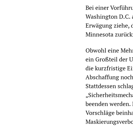
Bei einer Vorführ
Washington D.C. a
Erwägung ziehe, 
Minnesota zurückz
Obwohl eine Mehrh
ein Großteil der 
die kurzfristige 
Abschaffung noch 
Stattdessen schla
„Sicherheitsmecha
beenden werden. 
Vorschläge beinha
Maskierungsverbo