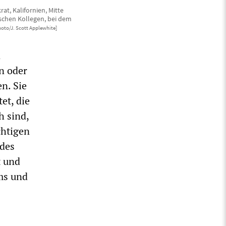
t, Kalifornien, Mitte
ischen Kollegen, bei dem
hoto/J. Scott Applewhite]
n
n oder
n. Sie
et, die
h sind,
chtigen
 des
t und
ms und