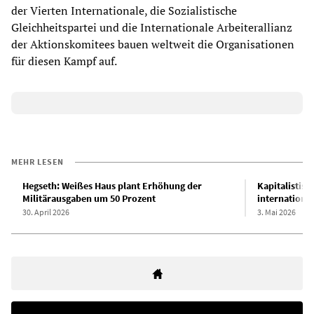
der Vierten Internationale, die Sozialistische
Gleichheitspartei und die Internationale Arbeiterallianz
der Aktionskomitees bauen weltweit die Organisationen
für diesen Kampf auf.
MEHR LESEN
Hegseth: Weißes Haus plant Erhöhung der
Kapitalistisc
Militärausgaben um 50 Prozent
internationa
30. April 2026
3. Mai 2026