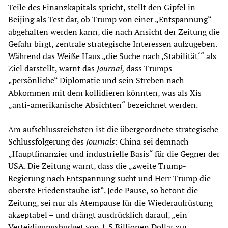
Teile des Finanzkapitals spricht, stellt den Gipfel in
Beijing als Test dar, ob Trump von einer „Entspannung“
abgehalten werden kann, die nach Ansicht der Zeitung die
Gefahr birgt, zentrale strategische Interessen aufzugeben.
Während das Weiße Haus „die Suche nach ‚Stabilität‘“ als
Ziel darstellt, warnt das
Journal,
dass Trumps
„persönliche“ Diplomatie und sein Streben nach
Abkommen mit dem kollidieren könnten, was als Xis
„anti-amerikanische Absichten“ bezeichnet werden.
Am aufschlussreichsten ist die übergeordnete strategische
Schlussfolgerung des
Journals
: China sei demnach
„Hauptfinanzier und industrielle Basis“ für die Gegner der
USA. Die Zeitung warnt, dass die „zweite Trump-
Regierung nach Entspannung sucht und Herr Trump die
oberste Friedenstaube ist“. Jede Pause, so betont die
Zeitung, sei nur als Atempause für die Wiederaufrüstung
akzeptabel – und drängt ausdrücklich darauf, „ein
Verteidigungsbudget von 1,5 Billionen Dollar zur