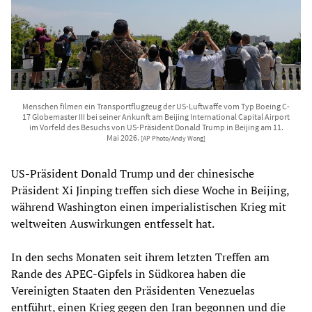
Menschen filmen ein Transportflugzeug der US-Luftwaffe vom Typ Boeing C-
17 Globemaster III bei seiner Ankunft am Beijing International Capital Airport
im Vorfeld des Besuchs von US-Präsident Donald Trump in Beijing am 11.
Mai 2026.
[AP Photo/Andy Wong]
US-Präsident Donald Trump und der chinesische
Präsident Xi Jinping treffen sich diese Woche in Beijing,
während Washington einen imperialistischen Krieg mit
weltweiten Auswirkungen entfesselt hat.
In den sechs Monaten seit ihrem letzten Treffen am
Rande des APEC-Gipfels in Südkorea haben die
Vereinigten Staaten den Präsidenten Venezuelas
entführt, einen Krieg gegen den Iran begonnen und die