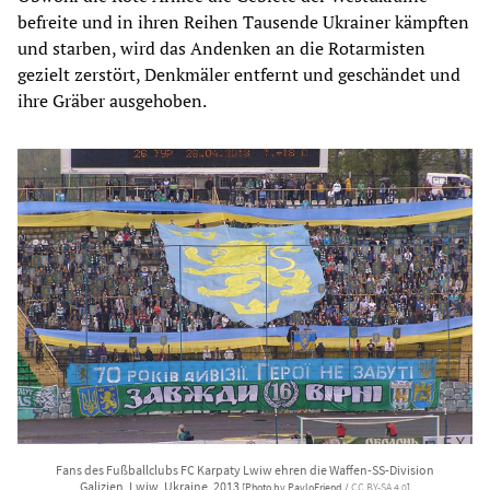
befreite und in ihren Reihen Tausende Ukrainer kämpften
und starben, wird das Andenken an die Rotarmisten
gezielt zerstört, Denkmäler entfernt und geschändet und
ihre Gräber ausgehoben.
Fans des Fußballclubs FC Karpaty Lwiw ehren die Waffen-SS-Division
Galizien, Lwiw, Ukraine, 2013
[Photo by PavloFriend /
CC BY-SA 4.0
]