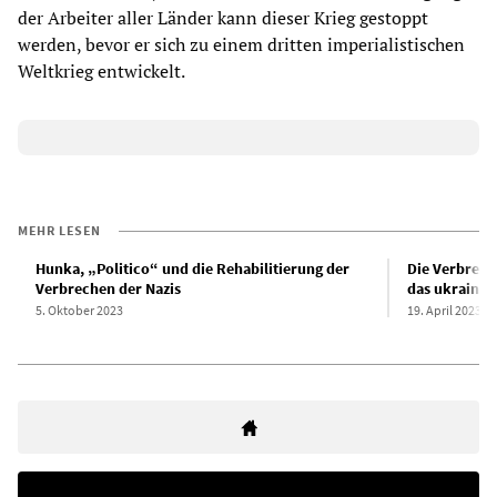
der Arbeiter aller Länder kann dieser Krieg gestoppt
werden, bevor er sich zu einem dritten imperialistischen
Weltkrieg entwickelt.
MEHR LESEN
Hunka, „Politico“ und die Rehabilitierung der
Die Verbrech
Verbrechen der Nazis
das ukrainis
5. Oktober 2023
19. April 2023