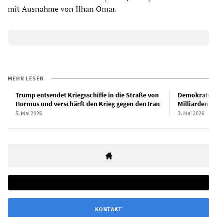
mit Ausnahme von Ilhan Omar.
MEHR LESEN
Trump entsendet Kriegsschiffe in die Straße von
Demokraten e
Hormus und verschärft den Krieg gegen den Iran
Milliarden Do
5. Mai 2026
3. Mai 2026
KONTAKT