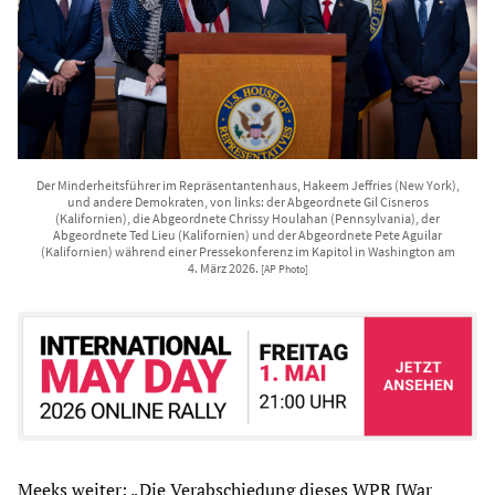
Der Minderheitsführer im Repräsentantenhaus, Hakeem Jeffries (New York),
und andere Demokraten, von links: der Abgeordnete Gil Cisneros
(Kalifornien), die Abgeordnete Chrissy Houlahan (Pennsylvania), der
Abgeordnete Ted Lieu (Kalifornien) und der Abgeordnete Pete Aguilar
(Kalifornien) während einer Pressekonferenz im Kapitol in Washington am
4. März 2026.
[AP Photo]
Meeks weiter: „Die Verabschiedung dieses WPR [War