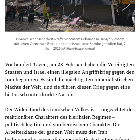
Libanesische Sicherheitskräfte vor einem Gebäude in Dahiyeh, einem
südlichen Vorort von Beirut, das eine israelische Bombe getroffen hat, 7.
Juni 2026
[AP Photo/Hassan Ammar]
Vor hundert Tagen, am 28. Februar, haben die Vereinigten
Staaten und Israel einen illegalen Angriffskrieg gegen den
Iran begonnen. Es sind die mächtigsten imperialistischen
Mächte der Welt, und sie führen diesen Krieg gegen eine
historisch unterdrückte Nation.
Der Widerstand des iranischen Volkes ist – ungeachtet des
reaktionären Charakters des klerikalen Regimes –
politisch legitim und von heroischem Charakter. Die
Arbeiterklasse der ganzen Welt muss den Iran
bedingungslos gegen die imperialistische Unterwerfung