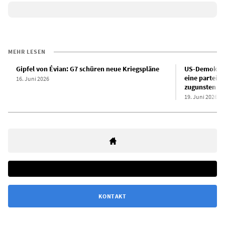
MEHR LESEN
Gipfel von Évian: G7 schüren neue Kriegspläne
US-Demokrat
eine parteiü
16. Juni 2026
zugunsten de
19. Juni 2026
KONTAKT