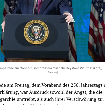
umps Rede am Mount-Rushmore-Denkmal nahe Keystone (South Dakota), 3.
Brandon]
de am Freitag, dem Vorabend des 250. Jahrestags 
klärung, war Ausdruck sowohl der Angst, die die
ligarchie umtreibt, als auch ihrer Verschwörung zur