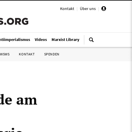
Kontakt
|
Über uns
|
ntiimperialismus
Videos
Marxist Library
 WSWS
KONTAKT
SPENDEN
ade am