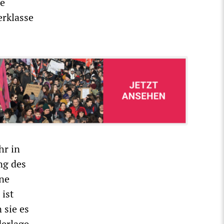
be
erklasse
hr in
ng des
ine
ist
 sie es
derlage