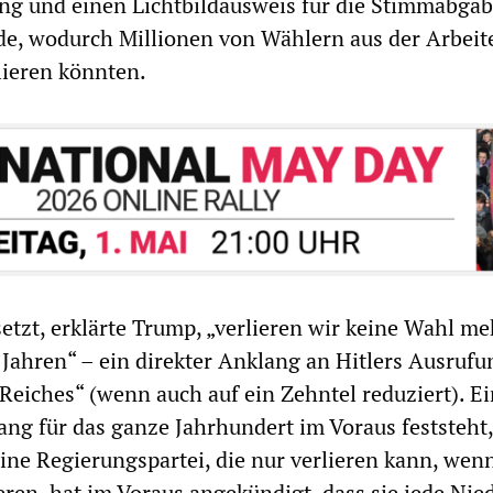
ng und einen Lichtbildausweis für die Stimmabga
e, wodurch Millionen von Wählern aus der Arbeit
lieren könnten.
tzt, erklärte Trump, „verlieren wir keine Wahl me
Jahren“ – ein direkter Anklang an Hitlers Ausrufu
Reiches“ (wenn auch auf ein Zehntel reduziert). E
ng für das ganze Jahrhundert im Voraus feststeht, 
ine Regierungspartei, die nur verlieren kann, wenn
ieren, hat im Voraus angekündigt, dass sie jede Nie