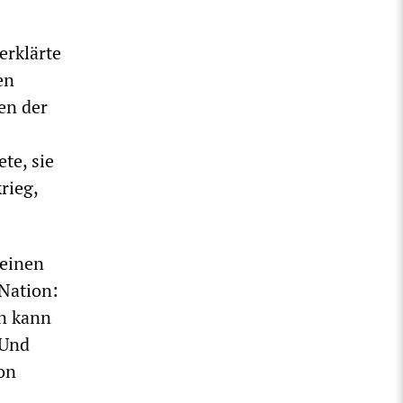
erklärte
en
en der
te, sie
rieg,
keinen
 Nation:
n kann
 Und
von