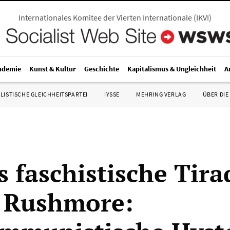
Internationales Komitee der Vierten Internationale
(
IKVI
)
ndemie
Kunst & Kultur
Geschichte
Kapitalismus & Ungleichheit
A
LISTISCHE GLEICHHEITSPARTEI
IYSSE
MEHRING VERLAG
ÜBER DIE
 faschistische Tir
 Rushmore: