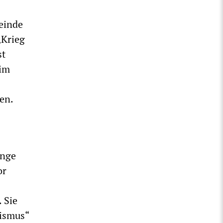
feinde
„Krieg
st
 im
en.
unge
or
 Sie
rismus“