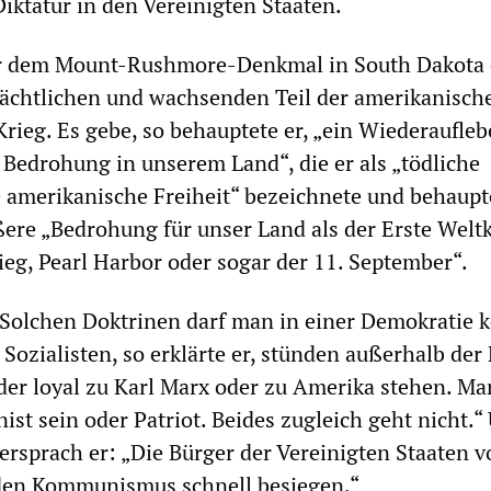
Diktatur in den Vereinigten Staaten.
or dem Mount-Rushmore-Denkmal in South Dakota 
ächtlichen und wachsenden Teil der amerikanisch
rieg. Es gebe, so behauptete er, „ein Wiederaufleb
edrohung in unserem Land“, die er als „tödliche
 amerikanische Freiheit“ bezeichnete und behaupte
ßere „Bedrohung für unser Land als der Erste Weltk
ieg, Pearl Harbor oder sogar der 11. September“.
„Solchen Doktrinen darf man in einer Demokratie 
Sozialisten, so erklärte er, stünden außerhalb der
er loyal zu Karl Marx oder zu Amerika stehen. Ma
t sein oder Patriot. Beides zugleich geht nicht.“
versprach er: „Die Bürger der Vereinigten Staaten 
en Kommunismus schnell besiegen.“