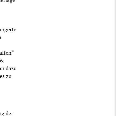
angerte
n
affen“
6.
hn dazu
es zu
ng der