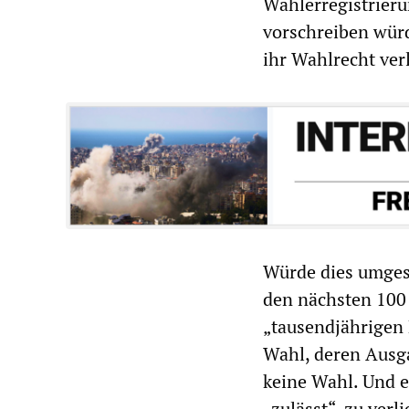
Wählerregistrieru
vorschreiben würd
ihr Wahlrecht ver
Würde dies umgese
den nächsten 100 
„tausendjährigen 
Wahl, deren Ausga
keine Wahl. Und e
„zulässt“, zu verl