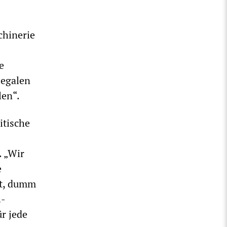
chinerie
e
legalen
len“.
itische
. „Wir
e
ht, dumm
E-
ür jede