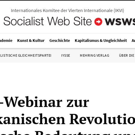
Internationales Komitee der Vierten Internationale
(
IKVI
)
ndemie
Kunst & Kultur
Geschichte
Kapitalismus & Ungleichheit
A
LISTISCHE GLEICHHEITSPARTEI
IYSSE
MEHRING VERLAG
ÜBER DIE
Webinar zur
anischen Revolutio