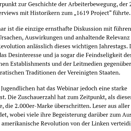
punkt zur Geschichte der Arbeiterbewegung, der 
rviews mit Historikern zum „1619 Project“ führte.
 ist die einzige ernsthafte Diskussion mit führe
 Ursachen, Auswirkungen und anhaltende Relevanz
volution anlässlich dieses wichtigen Jahrestags. 
 das Desinteresse und ja sogar die Feindseligkeit de
chen Establishments und der Leitmedien gegenübe
atischen Traditionen der Vereinigten Staaten.
 Jugendlichen hat das Webinar jedoch eine starke
t. Die Zuschauerzahl hat zum Zeitpunkt, als dieser
, die 2.000er-Marke überschritten. Leser aus aller
et, wobei viele ihre Begeisterung darüber zum Au
e amerikanische Revolution von der Linken verteidi