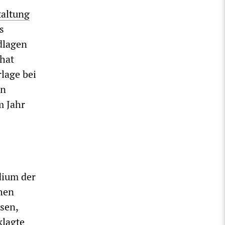
taltung
s
dlagen
„hat
lage bei
en
m Jahr
dium der
chen
sen,
klagte