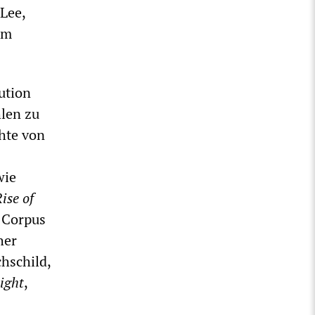
Lee,
im
ution
len zu
hte von
wie
ise of
s Corpus
her
hschild,
ight
,