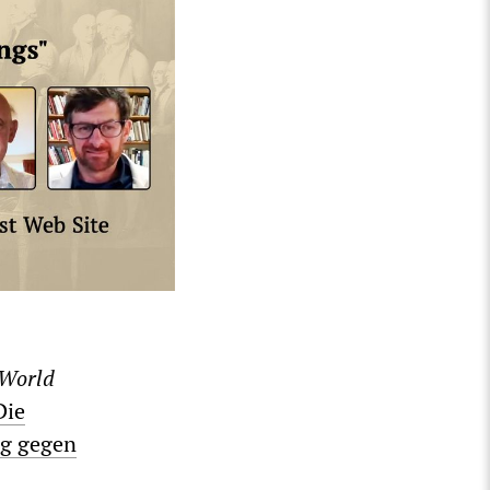
World
Die
eg gegen