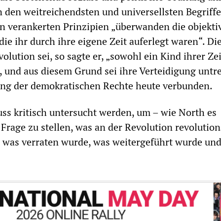
n den weitreichendsten und universellsten Begriff
rin verankerten Prinzipien „überwanden die objekti
ie ihr durch ihre eigene Zeit auferlegt waren“. Di
lution sei, so sagte er, „sowohl ein Kind ihrer Zei
, und aus diesem Grund sei ihre Verteidigung untr
ung der demokratischen Rechte heute verbunden.
ss kritisch untersucht werden, um – wie North es
 Frage zu stellen, was an der Revolution revolution
 was verraten wurde, was weitergeführt wurde un