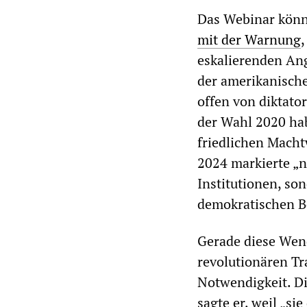
Das Webinar könnt
mit der Warnung
,
eskalierenden Ang
der amerikanische
offen von diktato
der Wahl 2020 hab
friedlichen Macht
2024 markierte „
Institutionen, so
demokratischen B
Gerade diese Wend
revolutionären Tr
Notwendigkeit. Di
sagte er, weil „si