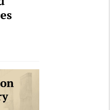
d
res