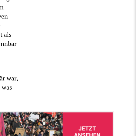
en
ven
e
t als
ennbar
är war,
d was