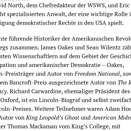
vid North, dem Chefredakteur der WSWS, und Eric 
ht spezialisierten Anwalt, der eine wichtige Rolle 
igung demokratischer Rechte in den USA spielt.
hte führende Historiker der Amerikanischen Revol
iegs zusammen. James Oakes und Sean Wilentz zäh
sten Wissenschaftlern auf dem Gebiet der Geschic
ipation und amerikanischer Demokratie – Oakes,
ln-Preisträger und Autor von
Freedom National
, so
dem Bancroft-Preis ausgezeichnete Autor von
The R
acy
. Richard Carwardine, ehemaliger Präsident de
 Oxford, ist ein Lincoln-Biograf und selbst zweifac
coln-Preises. Weitere Teilnehmer waren Adam Hoc
Autor von
King Leopold’s Ghost
und
American Midn
iker Thomas Mackaman vom King’s College, mit