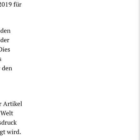
2019 für
nden
 der
Dies
s
r den
 Artikel
 Welt
sdruck
gt wird.