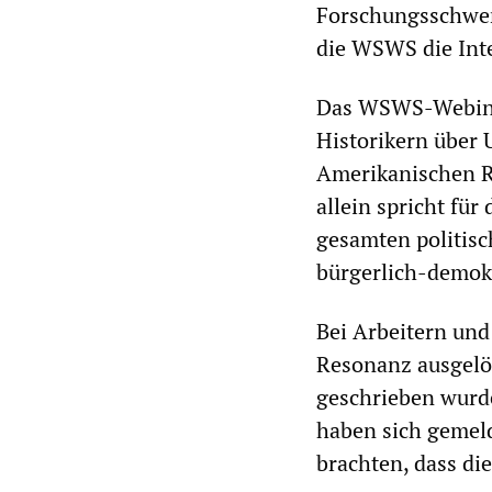
Forschungsschwer
die WSWS die Inte
Das WSWS-Webinar
Historikern über
Amerikanischen Re
allein spricht für
gesamten politis
bürgerlich-demokr
Bei Arbeitern und
Resonanz ausgelös
geschrieben wurde
haben sich gemeld
brachten, dass di