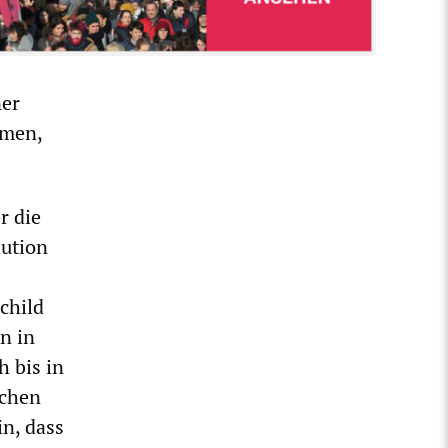
ner
emen,
r die
lution
child
n in
h bis in
schen
n, dass