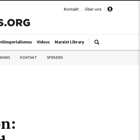
Kontakt
|
Über uns
|
ntiimperialismus
Videos
Marxist Library
 WSWS
KONTAKT
SPENDEN
n: