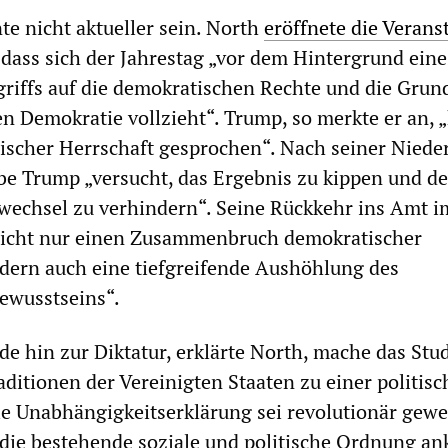
e nicht aktueller sein. North
eröffnete die Verans
 dass sich der Jahrestag „vor dem Hintergrund eine
riffs auf die demokratischen Rechte und die Grun
n Demokratie vollzieht“. Trump, so merkte er an, 
rischer Herrschaft gesprochen“. Nach seiner Nieder
e Trump „versucht, das Ergebnis zu kippen und d
wechsel zu verhindern“. Seine Rückkehr ins Amt i
nicht nur einen Zusammenbruch demokratischer
ndern auch eine tiefgreifende Aushöhlung des
ewusstseins“.
e hin zur Diktatur, erklärte North, mache das Stu
aditionen der Vereinigten Staaten zu einer politis
e Unabhängigkeitserklärung sei revolutionär gewe
e die bestehende soziale und politische Ordnung an