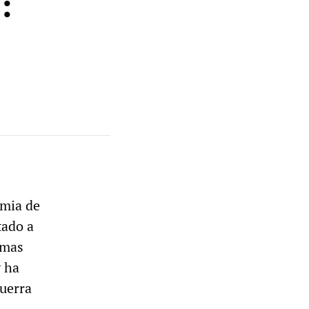
:
emia de
tado a
emas
y ha
Guerra