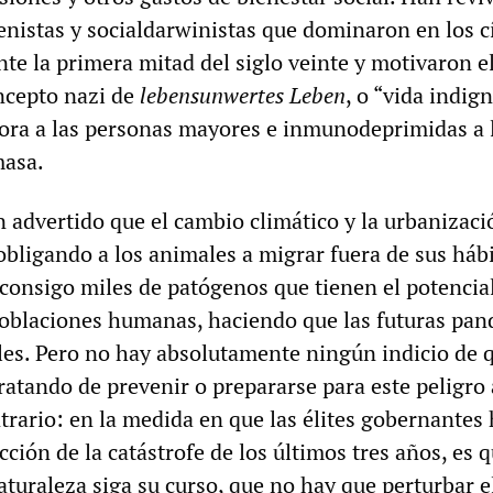
nistas y socialdarwinistas que dominaron en los c
te la primera mitad del siglo veinte y motivaron e
ncepto nazi de
lebensunwertes Leben
, o “vida indign
ahora a las personas mayores e inmunodeprimidas a 
masa.
n advertido que el cambio climático y la urbanizac
obligando a los animales a migrar fuera de sus hábi
 consigo miles de patógenos que tienen el potencia
poblaciones humanas, haciendo que las futuras pa
bles. Pero no hay absolutamente ningún indicio de 
ratando de prevenir o prepararse para este peligro 
trario: en la medida en que las élites gobernantes
cción de la catástrofe de los últimos tres años, es 
aturaleza siga su curso, que no hay que perturbar e