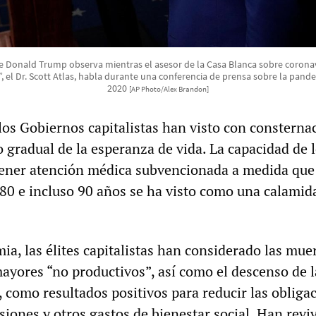
e Donald Trump observa mientras el asesor de la Casa Blanca sobre corona
, el Dr. Scott Atlas, habla durante una conferencia de prensa sobre la pan
2020
[AP Photo/Alex Brandon]
los Gobiernos capitalistas han visto con consterna
 gradual de la esperanza de vida. La capacidad de 
tener atención médica subvencionada a medida que
, 80 e incluso 90 años se ha visto como una calamid
a, las élites capitalistas han considerado las mue
mayores “no productivos”, así como el descenso de l
 como resultados positivos para reducir las obliga
iones y otros gastos de bienestar social. Han reviv