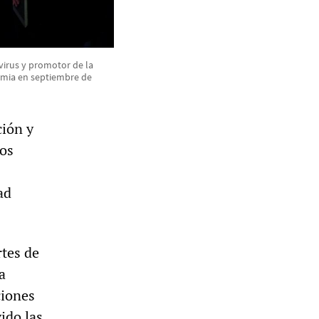
virus y promotor de la
demia en septiembre de
ción y
los
ad
rtes de
a
ciones
ido las