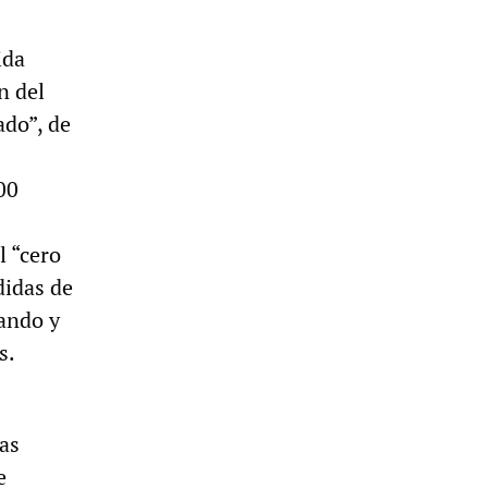
ida
n del
ado”, de
00
l “cero
didas de
tando y
s.
las
e