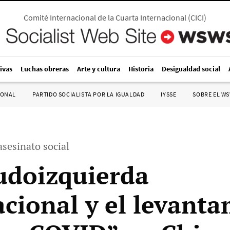
Comité Internacional de la Cuarta Internacional
(
CICI
)
ivas
Luchas obreras
Arte y cultura
Historia
Desigualdad social
IONAL
PARTIDO SOCIALISTA POR LA IGUALDAD
IYSSE
SOBRE EL W
sesinato social
udoizquierda
acional y el levant