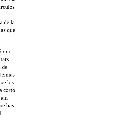
írculos
l
a de la
las que
ión no
tats
l de
ndemias
que los
a corto
 han
que hay
l