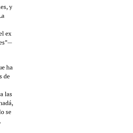
es, y
La
el ex
res”—
ue ha
s de
a las
nadá,
lo se
,