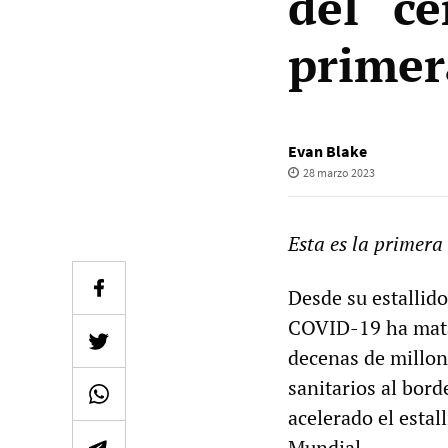
del “c
primer
Evan Blake
28 marzo 2023
Esta es la primera
Desde su estallid
COVID-19 ha matad
decenas de millon
sanitarios al bord
acelerado el estal
Mundial.