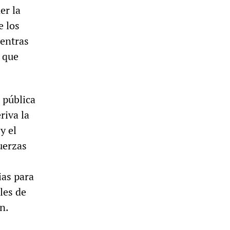
er la
e los
ientras
s que
 pública
riva la
y el
uerzas
ias para
les de
n.