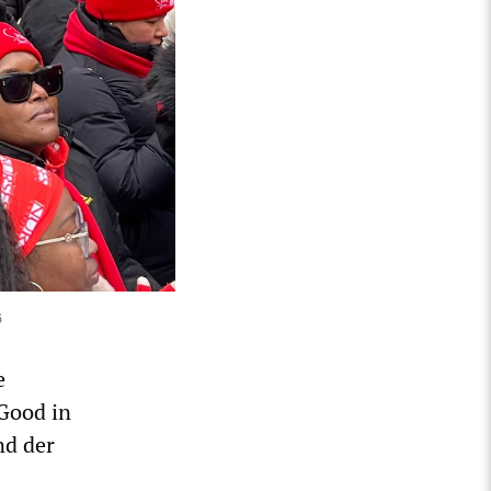
6
e
Good in
nd der