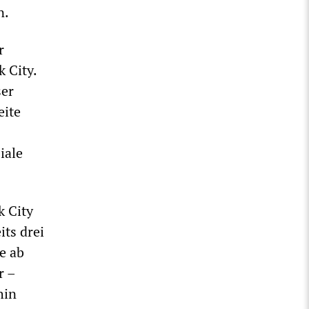
n.
r
 City.
ser
eite
iale
k City
ts drei
e ab
r –
hin