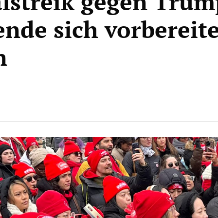
lstreik gegen Trum
ende sich vorbereit
n