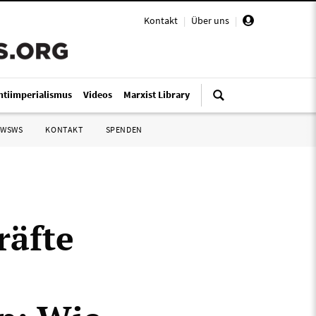
Kontakt
|
Über uns
|
ntiimperialismus
Videos
Marxist Library
 WSWS
KONTAKT
SPENDEN
räfte