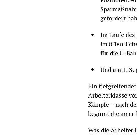
Sparmaßnahme
gefordert ha
Im Laufe des 
im öffentlich
für die U-Ba
Und am 1. Sep
Ein tiefgreifende
Arbeiterklasse vo
Kämpfe – nach de
beginnt die ameri
Was die Arbeiter i