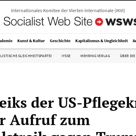
Internationales Komitee der Vierten Internationale
(
IKVI
)
ndemie
Kunst & Kultur
Geschichte
Kapitalismus & Ungleichheit
A
LISTISCHE GLEICHHEITSPARTEI
IYSSE
MEHRING VERLAG
ÜBER DIE
reiks der US-Pflegek
r Aufruf zum