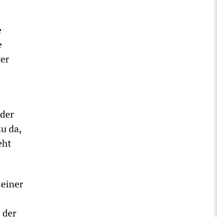
e
e
er
 der
u da,
eht
seiner
 der