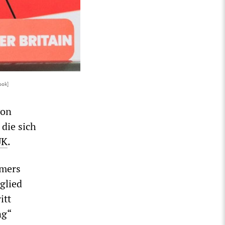
ook]
von
die sich
UK
.
rmers
glied
itt
ng“