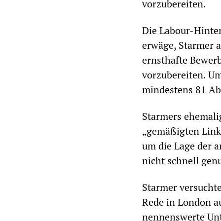
vorzubereiten.
Die Labour-Hinter
erwäge, Starmer a
ernsthafte Bewer
vorzubereiten. Um
mindestens 81 Abg
Starmers ehemalig
„gemäßigten Linke
um die Lage der a
nicht schnell gen
Starmer versuchte
Rede in London au
nennenswerte Unt