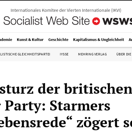
Internationales Komitee der Vierten Internationale
(
IKVI
)
ndemie
Kunst & Kultur
Geschichte
Kapitalismus & Ungleichheit
A
LISTISCHE GLEICHHEITSPARTEI
IYSSE
MEHRING VERLAG
ÜBER DIE
sturz der britische
 Party: Starmers
ebensrede“ zögert 