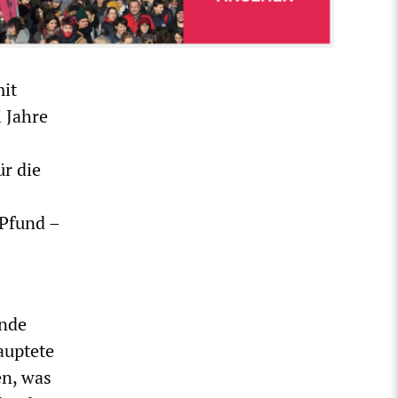
mit
 Jahre
ür die
 Pfund –
ende
auptete
en, was