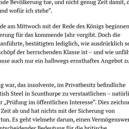
tende Bevölkerung tue, und nicht genug Zeit damit, 
nd wofür ich stehe“.
de am Mittwoch mit der Rede des Königs beginnen
erung für das kommende Jahr vorgibt. Doch die
r anführte, bestätigten lediglich, wie ausdrücklich s
chöpf der herrschenden Klasse ist – und wie unfäh
klasse auch nur ein halbwegs ernsthaftes Angebot z
g war, das insolvente, im Privatbesitz befindliche
ish Steel in Scunthorpe zu verstaatlichen – natürl
r „Prüfung im öffentlichen Interesse“. Dies zeichn
 Zeit ab und hat nichts mit der Sicherung von
 tun. Es geht vielmehr darum, einen Vermögenswer
entscheidender Bedeutung für die britische