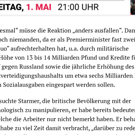
iesmal“ müsse die Reaktion „anders ausfallen“. Da
och niemanden, da er als Premierminister fast zwei
uo“ aufrechterhalten hat, u.a. durch militärische
Höhe von 13 bis 14 Milliarden Pfund und Kredite f
 gegen Russland sowie die jährliche Erhöhung des
verteidigungshaushalts um etwa sechs Milliarden
en Sozialausgaben eingespart werden sollen.
uchte Starmer, die britische Bevölkerung mit der
logisch zu manipulieren, er habe bereits bedeut
welche die Arbeiter nur nicht bemerkt haben. Er beh
 habe zu viel Zeit damit verbracht, „darüber zu red