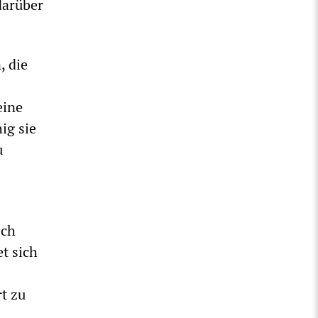
darüber
, die
eine
ig sie
u
ich
et sich
t zu