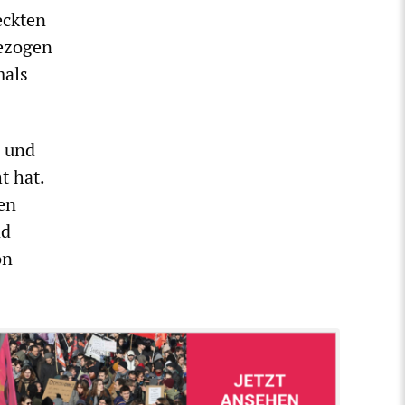
eckten
gezogen
mals
n und
t hat.
en
nd
on