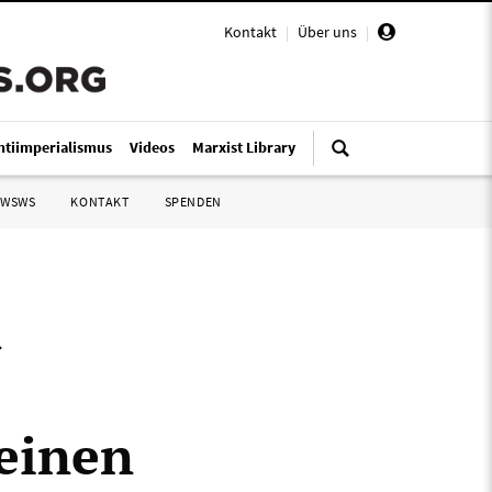
Kontakt
|
Über uns
|
ntiimperialismus
Videos
Marxist Library
 WSWS
KONTAKT
SPENDEN
n
seinen