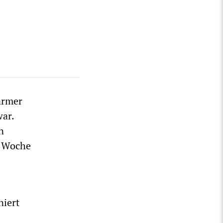
armer
war.
n
e Woche
niert