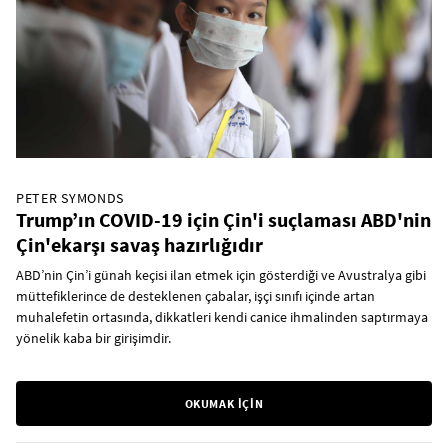
PETER SYMONDS
Trump’ın COVID-19 için Çin'i suçlaması ABD'nin
Çin'ekarşı savaş hazırlığıdır
ABD’nin Çin’i günah keçisi ilan etmek için gösterdiği ve Avustralya gibi
müttefiklerince de desteklenen çabalar, işçi sınıfı içinde artan
muhalefetin ortasında, dikkatleri kendi canice ihmalinden saptırmaya
yönelik kaba bir girişimdir.
OKUMAK İÇİN