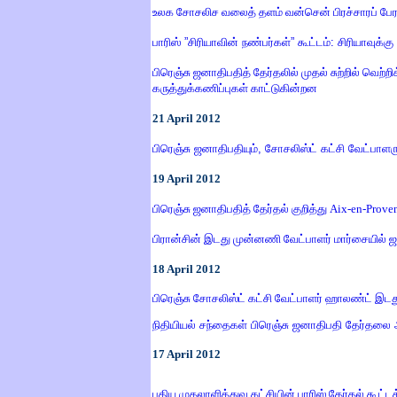
உலக சோசலிச வலைத் தளம் வன்சென் பிரச்சாரப் பே
பாரிஸ்
”
சிரியாவின் நண்பர்கள்
”
கூட்டம்
:
சிரியாவுக்க
பிரெஞ்சு ஜனாதிபதித் தேர்தலில் முதல் சுற்றில் வெ
கருத்துக்கணிப்புகள் காட்டுகின்றன
21
April
2012
பிரெஞ்சு ஜனாதிபதியும்
,
சோசலிஸ்ட் கட்சி வேட்பாளர
19
April
2012
பிரெஞ்சு ஜனாதிபதித் தேர்தல் குறித்து Aix-en-Pro
பிரான்சின் இடது முன்னணி வேட்பாளர் மார்சையில் ஜ
18
April
2012
பிரெஞ்சு சோசலிஸ்ட் கட்சி வேட்பாளர் ஹாலண்ட் இட
நிதியியல் சந்தைகள் பிரெஞ்சு ஜனாதிபதி தேர்தலை
17
April
2012
புதிய முதலாளித்துவ கட்சியின் பாரிஸ் தேர்தல் கூட்டத