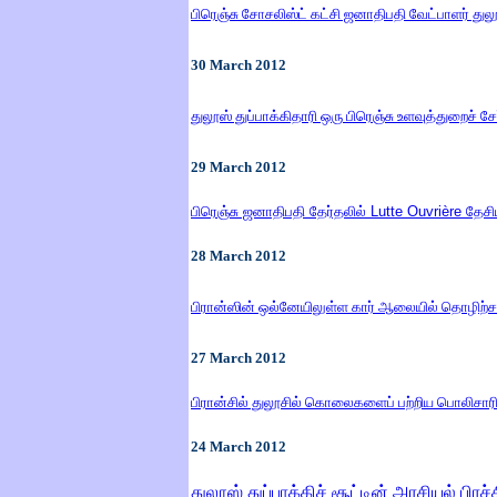
பிரெஞ்சு சோசலிஸ்ட் கட்சி ஜனாதிபதி வேட்பாளர் துல
30
March
2012
துலூஸ் துப்பாக்கிதாரி ஒரு பிரெஞ்சு உளவுத்துறைச் சே
29
March
2012
பிரெஞ்சு ஜனாதிபதி தேர்தலில்
Lutte Ouvrière
தேசி
28
March
2012
பிரான்ஸின் ஒல்னேயிலுள்ள கார் ஆலையில் தொழிற்ச
27
March
2012
பிரான்சில் துலூசில் கொலைகளைப் பற்றிய பொலிசாரி
24
March
2012
துலூஸ் துப்பாக்கிச் சூட்டின் அரசியல் பிர