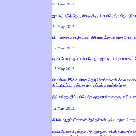
06
June
2012
ஜனாதிபதித் தேர்தல்களுக்கு பின் பிரெஞ்சு தொழிற
22
May 2012
பிரான்ஸில் தொழிலாளர் விரோத இடைக்கால அரசாங்கத
17
May 2012
பதவியேற்புக்குப் பின் பிரெஞ்சு ஜனாதிபதி ஹாலண்ட் பேர
15
May 2012
பிரான்ஸ்: PSA Aulnay தொழிற்சங்கங்கள் வேலைகளை
திட்டமிடப்படவில்லை என ஒப்புக் கொள்கின்றன
நீதிமன்றத் தீர்ப்பு பிரெஞ்சு முதலாளிகளுக்கு பாரிய
1
2
May 2012
கிரீஸ் மற்றும் பிரான்ஸ் தேர்தல்கள் புதிய சமூக மோ
பதவியேற்கவிருக்கும் பிரெஞ்சு ஜனாதிபதி வரவு-செலவுத