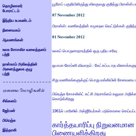
யூரோப் பகுதியிலிருந்து விலகுவது குறித்து பிரான்ஸ் பர
தொழிலாளர்
போராட்டம்
07
November 2012
இந்திய உபகண்டம்
பிரான்ஸ்: வணிகத்தின் சமூகநல வெட்டுக்கள் குறி
நினைவகம்
01
November 2012
ஆவணங்கள்
உலக சோசலிச வலைத்தளம்
உலகப் பொருளாதாரத்தில் ஒரு புதிய சரிவு
பற்றி
நான்காம் அகிலத்தின்
ஒபாமா-ரோம்னி விவாதம் : கேட்கப்படாத வினாக்களு
அனைத்துலக குழு
பற்றி
சிறு வணிகங்களுக்குப் பொது வங்கியின் சேவையை பிர
பிரெஞ்சு சோசலிஸ்ட் கட்சி அரசாங்கம் கலுவா அறிக்
கொடுக்கிறது
சிங்களம்
ஜேர்மன்
1961ல் பாரிஸில் அல்ஜீரியர்கள் படுகொலை செய்யப்
பிரெஞ்சு
கார்த்தயாரிப்பு நிறுவனமான 
இத்தாலி
பிணையளிக்கிறது