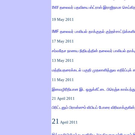
IMF தலைவர் பதவியை ஸ்ட்ராஸ் இராஜிநாமா செய்கிறார் ந
19
May
2011
IMF
தலைவர் பாலியல் தாக்குதல் குற்றச்சாட்டுக்க
17
May
2011
சர்வதேச நாணய நிதியத்தின் தலைவர் பாலியல் தாக்குதல
13
May
2011
மத்தியதரைக்கடல் பகுதி முதலாளித்துவ எதிர்ப்புக் க
11
May
2011
இனவழிரீதியான இட ஒதுக்கீட்டை பிரெஞ்சு கால்பந்துக்
21
April
2011
பிரிட்டனும் பிரான்ஸும் லிபியப் போரை விரிவாக்குகி
21
April
2011
இத்தாலியிலிருந்து துனிசிய அகதிகளை ஏற்றி வரும் 