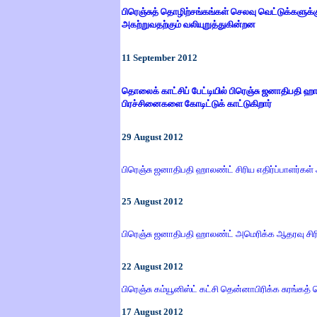
பிரெஞ்சுத் தொழிற்சங்கங்கள் செலவு வெட்டுக்களுக்
அகற்றுவதற்கும் வலியுறுத்துகின்றன
11
September 2012
தொலைக் காட்சிப் பேட்டியில் பிரெஞ்சு ஜனாதிபதி ஹால
பிரச்சினைகளை கோடிட்டுக் காட்டுகிறார்
29
August 2012
பிரெஞ்சு ஜனாதிபதி ஹாலண்ட் சிரிய எதிர்ப்பாளர்கள
25
August 2012
பிரெஞ்சு ஜனாதிபதி ஹாலண்ட் அமெரிக்க ஆதரவு சிரிய 
22
August 2012
பிரெஞ்சு கம்யூனிஸ்ட் கட்சி தென்னாபிரிக்க சுரங
17
August 2012