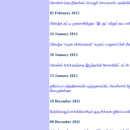
பிரான்ஸ்:தொழிற்சங்கப் பொதுச் செயலாளர் பதவியிலி
02
February 2012
பிரெஞ்சு குட்டி முதலாளித்துவ "இடது" மற்றும் நவ பா
24
January 2012
பிரெஞ்சு "சமூக உச்சிமாநாடு" சமூகப் பாதுகாப்பின் மீ
20
January 2012
பிரான்ஸ் AAA தரத்தை இழந்தபின் சோசலிஸ்ட் கட்ச
15
January 2012
ஐரோப்பா மந்தநிலையில் மூழ்குகையில், பிரான்ஸும்
கோருகின்றன
19
December
2011
மேர்க்கெலும் சார்க்கோசியும் ஒரு சிக்கன ஐரோப்பாவிற
08
December
2011