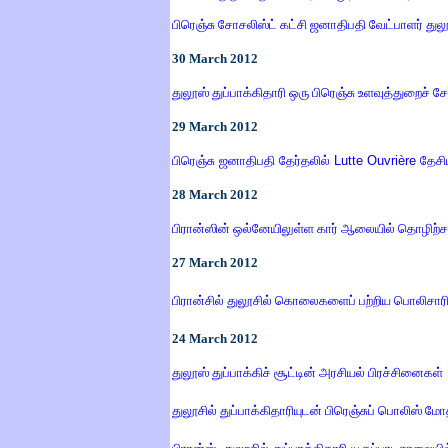
பிரெஞ்சு சோசலிஸ்ட் கட்சி ஜனாதிபதி வேட்பாளர் துல
30
March
2012
துலூஸ் துப்பாக்கிதாரி ஒரு பிரெஞ்சு உளவுத்துறைச் சே
29
March
2012
பிரெஞ்சு ஜனாதிபதி தேர்தலில்
Lutte Ouvrière
தேசி
28
March
2012
பிரான்ஸின் ஒல்னேயிலுள்ள கார் ஆலையில் தொழிற்ச
27
March
2012
பிரான்சில் துலூசில் கொலைகளைப் பற்றிய பொலிசாரி
24
March
2012
துலூஸ் துப்பாக்கிச் சூட்டின் அரசியல் பிரச்சினைகள்
துலூசில் துப்பாக்கிதாரியுடன் பிரெஞ்சுப் பொலிஸ் மோ