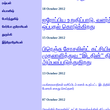
ரஷ்யன்
18
October 2012
ஸ்பானிஷ்
ஐரோப்பிய உறுதிப்பாடு, வளர்ச
போர்த்துகீஷ்
ஒப்புதல் கொடுக்கிறது
சேர்போ குரோசியன்
துருக்கி
15
October 2012
இந்தோநேசியன்
பிரெஞ்சு சோசலிஸ்ட் கட்சியின
முதலாளித்துவ “இடதின்” 
அம்பலப்படுத்துகிறது
13
October 2012
பயங்கரவாதிகள
் வசிப்பிடம் எனக் கூறப்பட்ட இடத்த
பேரைக் கைது செய்தனர்
07
October 2012
பிரான்சில் சோசலிஸ்ட் கட்சி அரசாங்கத்தின் கீழ் பர