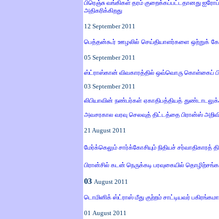
பிரெஞ்சு வங்கிகள் தரம் குறைக்கப்பட்டதானது ஐர
அதிகரிக்கிறது
12 September 2011
பெத்தன்கூர் ஊழலில் செய்தியாளர்களை ஒற்றுக் கேட
05
September 2011
ஸ்ட்ராஸ்கான் விவகாரத்தில் ஒவ்வொரு கொள்கைப் பி
03
September 2011
லிபியாவின் நண்பர்கள் ஏகாதிபத்தியத் துண்டாடலுக்க
அவசரகால வரவு செலவுத் திட்டத்தை பிரான்ஸ் அறிவி
21 August 2011
மேர்க்கெலும் சார்க்கோசியும் நிதியச் சர்வாதிகாரத்
பிரான்சில் கடன் நெருக்கடி பரவுகையில் தொழிற்சங்
03
August 2011
டொமினிக் ஸ்ட்ராஸ் மீது குற்றம் சாட்டியவர் பகிரங்கம
0
1
August 2011