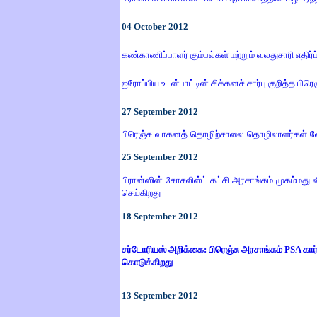
04
October 2012
கண்காணிப்பாளர் கும்பல்கள் மற்றும் வலதுசாரி எதிர
ஐரோப்பிய உடன்பாட்டின் சிக்கனச் சார்பு குறித்த பிரெ
27
September 2012
பிரெஞ்சு வாகனத் தொழிற்சாலை தொழிலாளர்கள் வேல
25
September 2012
பிரான்ஸின் சோசலிஸ்ட் கட்சி அரசாங்கம் முகம்மது
செய்கிறது
18
September 2012
சர்டோரியஸ் அறிக்கை: பிரெஞ்சு அரசாங்கம் PSA கார்
கொடுக்கிறது
13
September 2012