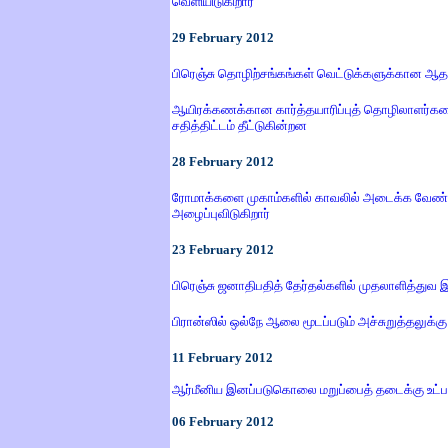
வெளியிடுகிறார்
29
February 2012
பிரெஞ்சு தொழிற்சங்கங்கள் வெட்டுக்களுக்கான ஆதர
ஆயிரக்கணக்கான கார்த்தயாரிப்புத் தொழிலாளர்களைப
சதித்திட்டம் தீட்டுகின்றன
28
February 2012
ரோமாக்களை முகாம்களில் காவலில் அடைக்க வேண்டும்
அழைப்புவிடுகிறார்
23
February 2012
பிரெஞ்சு ஜனாதிபதித் தேர்தல்களில் முதலாளித்துவ
பிரான்ஸில் ஒல்நே ஆலை மூடப்படும் அச்சுறுத்தலுக்கு
11 February 2012
ஆர்மீனிய
இனப்படுகொலை
மறுப்பைத்
தடைக்கு
உட்ப
06
February 2012