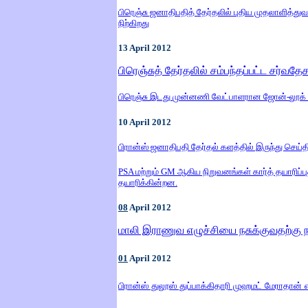
பிரெஞ்சு ஜனாதிபதித் தேர்தலில் புதிய முதலாளித்த
நிற்கிறது
13
April
2012
பிரெஞ்சுத் தேர்தலில் சம்பந்தப்பட்ட சர்வத
பிரெஞ்சு
இடது
முன்னணி
வேட்பாளரான
ஜோன்
-
லூக்
10
April
2012
பிரான்ஸ் ஜனாதிபதி தேர்தல் களத்தில் இருந்து ச
PSA மற்றும் GM ஆகிய நிறுவனங்கள் கார்த் தயாரிப
தயாரிக்கின்றன.
08
April
2012
மாலி இராணுவ எழுச்சியை நசுக்குவதற்கு 
01
April
2012
பிரான்ஸ் துலூஸ் துப்பாக்கிதாரி முஹமட் மேராதான் 