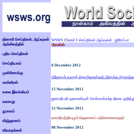
தினசரி செய்திகள், ஆய்வுகள்
:
:
WSWS
Tamil
செய்திகள் ஆய்வுகள் : ஐரோப்பா
ஆங்கிலத்தில்
பிரான்ஸ்
புதிய செய்திகள்
செய்தியகம்
6 December
2012
முன்னோக்கு
பிளோரஞ் எஃகுத் தொழிலாளர்கள் பிரெஞ்சு அரசாங்க
காங்கிரஸ்
15 November 2012
கலை இலக்கியம்
ஜனாதிபதி ஹாலண்டின் செல்வாக்கற்ற நிலை குறித்து ப
வரலாறு
12 November 2012
நூலகம்
ஏகாதிபத்தியமும் ஹௌலாப் படுகொலைகளும்
விஞ்ஞானம்
08
November 2012
விவாதங்கள்