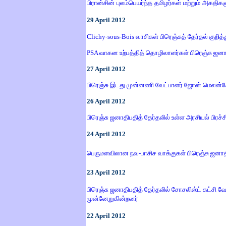
பிரான்சின் புலம்பெயர்ந்த தமிழர்கள் மற்றும் அகதிக
29
April
2012
Clichy-sous-Bois வாசிகள் பிரெஞ்சுத் தேர்தல் குறித
PSA வாகன உற்பத்தித் தொழிலாளர்கள் பிரெஞ்சு ஜனாதிப
27
April
2012
பிரெஞ்சு இடது முன்னணி வேட்பாளர் ஜோன் மெலன்ச
26
April
2012
பிரெஞ்சு ஜனாதிபதித் தேர்தலில் உள்ள அரசியல் பிர
24
April
2012
பெருமளவிலான நவ-பாசிச வாக்குகள் பிரெஞ்சு ஜனாத
23
April
2012
பிரெஞ்சு ஜனாதிபதித் தேர்தலில் சோசலிஸ்ட் கட்சி வேட
முன்னேறுகின்றனர்
22
April
2012