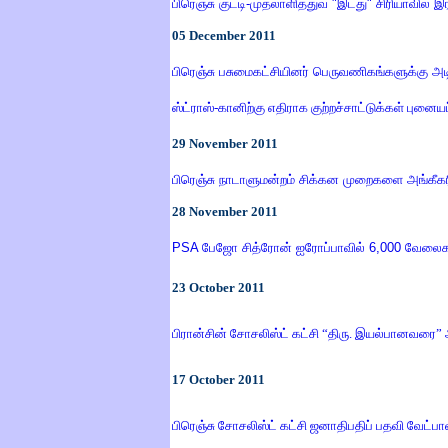
பிரெஞ்சு குட்டி
-
முதலாளித்துவ
"
இடது
"
சிரியாவில் இ
05
December
2011
பிரெஞ்சு பசுமைகட்சியினர் பெருவணிகங்களுக்கு அட
ஸ்ட்ராஸ்-கானிற்கு எதிராக குற்றச்சாட்டுக்கள் புனைய
29 November 2011
பிரெஞ்சு நாடாளுமன்றம் சிக்கன முறைகளை அங்கீகர
28 November 2011
PSA
பேஜோ சித்ரோன் ஐரோப்பாவில்
6,000
வேலைகள
23
October 2011
பிரான்சின் சோசலிஸ்ட் கட்சி “திரு. இயல்பானவரை
17
October 2011
பிரெஞ்சு சோசலிஸ்ட் கட்சி ஜனாதிபதிப் பதவி வேட்