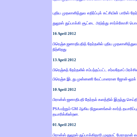
புதிய முதலாளித்துவ எதிர்ப்புக் கட்சியின் பாரிஸ் தேர
துலூஸ் துப்பாக்கி சூட்டை அடுத்து சார்க்கோசி
16
April
2012
பிரெஞ்சு ஜனாதிபதித் தேர்தலில் புதிய முதலாளித்த
நிற்கிறது
13
April
2012
பிரெஞ்சுத் தேர்தலில் சம்பந்தப்பட்ட சர்வதேசப் பிரச்
பிரெஞ்சு
இடது
முன்னணி
வேட்பாளரான
ஜோன்
-
லூக்
10
April
2012
பிரான்ஸ் ஜனாதிபதி தேர்தல் களத்தில் இருந்து ச
PSA மற்றும் GM ஆகிய நிறுவனங்கள் கார்த் தயாரிப
தயாரிக்கின்றன.
01
April
2012
பிரான்ஸ் துலூஸ் துப்பாக்கிதாரி முஹமட் மேராதான் எ