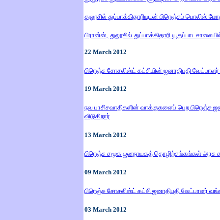
துலூசில் துப்பாக்கிதாரியுடன் பிரெஞ்சுப் பொலிஸ் மோ
பிரான்ஸ்
, து
லூசில் துப்பாக்கிதாரி யூதப்பாடசாலையில
22
March
2012
பிரெஞ்சு சோசலிஸ்ட் கட்சியின் ஜனாதிபதி வேட்பாளர் கர
19
March
2012
நவ பாசிசவாதிகளின் வாக்குகளைப் பெற பிரெஞ்சு ஜ
விடுகிறார்
13
March
2012
பிரெஞ்சு சமூக ஜனநாயகத் தொழிற்சங்கங்கள் அரசு 
09
March
2012
பிரெஞ்சு சோசலிஸ்ட் கட்சி ஜனாதிபதி வேட்பாளர் வங்க
03
March
2012