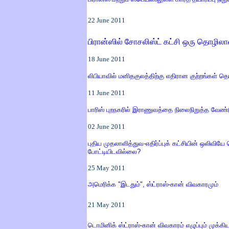
22
June 2011
பிரான்ஸில் சோசலிஸ்ட் கட்சி ஒரு தொழில
18
June 2011
லிபியாவில் மனிதகுலத்திற்கு எதிரான குற்றங்கள் த
11
June 2011
பாரிஸ் புறநகரில் இராணுவத்தை நிலைநிறுத்த வேண்டு
02
June 2011
புதிய முதலாளித்துவ-எதிர்ப்புக் கட்சியின் ஒலிவி
போட்டியிடவில்லை
?
25
May
2011
அமெரிக்க
"
இடதும்
",
ஸ்ட்ராஸ்
-
கான் விவகாரமும்
21
May
2011
டொமினிக் ஸ்ட்ராஸ்
-
கான் விவகாரம் எழுப்பும் முக்க