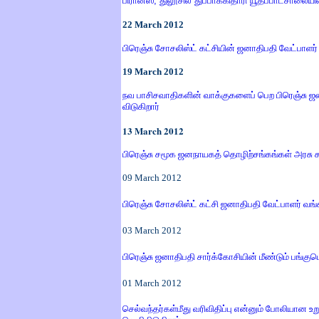
பிரான்ஸ்
, து
லூசில் துப்பாக்கிதாரி யூதப்பாடசாலையில
22
March
2012
பிரெஞ்சு சோசலிஸ்ட் கட்சியின் ஜனாதிபதி வேட்பாளர் கர
19
March
2012
நவ பாசிசவாதிகளின் வாக்குகளைப் பெற பிரெஞ்சு ஜ
விடுகிறார்
13
March
2012
பிரெஞ்சு சமூக ஜனநாயகத் தொழிற்சங்கங்கள் அரசு 
09
March
2012
பிரெஞ்சு சோசலிஸ்ட் கட்சி ஜனாதிபதி வேட்பாளர் வங்க
03
March
2012
பிரெஞ்சு ஜனாதிபதி சார்க்கோசியின் மீண்டும் பங்குபெ
01
March
2012
செல்வந்தர்கள்மீது வரிவிதிப்பு என்னும் போலியான 