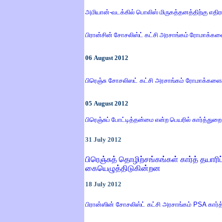
அமியான்-வடக்கில் பொலிஸ் மிருகத்தனத்திற்கு எத
பிரான்சின் சோசலிஸ்ட் கட்சி அரசாங்கம் ரோமாக்கள
06
August 2012
பிரெஞ்சு சோசலிஸட் கட்சி அரசாங்கம் ரோமாக்களைச் 
05
August 2012
பிரெஞ்சுப் போட்டித்தன்மை என்ற பெயரில் கார்த்
31
July
2012
பிரெஞ்சுத் தொழிற்சங்கங்கள் கார்த் தயாரி
கையெழுத்திடுகின்றன
18
July
2012
பிரான்ஸின் சோசலிஸ்ட் கட்சி அரசாங்கம்
PSA
கார்