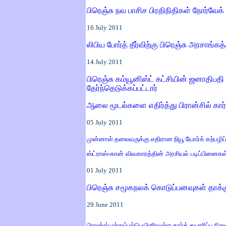
பிரெஞ்சு நவ பாசிச பிரதிநிதிகள் நோர்வேக
16
July 2011
லிபிய போர்த் தீர்விற்கு பிரெஞ்சு அரசாங்க
14
July 2011
பிரெஞ்சு கம்யூனிஸ்ட் கட்சியின் ஜனாதிபத
தேர்ந்தெடுக்கப்பட்டார்
ஆலை மூடல்களை எதிர்த்து பிரான்சில் கார்
05
July 2011
முன்னாள் தலைவருக்கு எதிரான நியூ யோர்க் கற்பழிப்பு
ஸ்ட்ராஸ்
-
கான் விவகாரத்தின் அரசியல் படிப்பினைகள
01
July 2011
பிரெஞ்சு சமூகநலக் கொடுப்பனவுகள் தாக்க
29
June 2011
பிரான்ஸ் மற்றும் ஸ்பெயினிலுள்ள கார்த் தயாரிப்ப