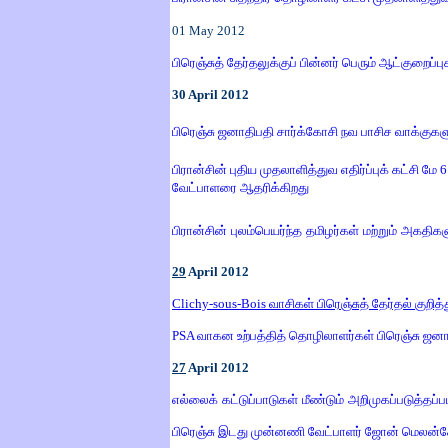
01
May
2012
பிரெஞ்சுத் தேர்தலுக்குப் பின்னர் பெரும் ஆட்குறைப்பு
30
April
2012
பிரெஞ்சு ஜனாதிபதி சார்க்கோசி நவ பாசிச வாக்குகள
பிரான்சின் புதிய முதலாளித்துவ எதிர்ப்புக் கட்சி ம
வேட்பாளரை ஆதரிக்கிறது
பிரான்சின் புலம்பெயர்ந்த தமிழர்கள் மற்றும் அகதிக
29
April
2012
Clichy-sous-Bois வாசிகள் பிரெஞ்சுத் தேர்தல் குறித
PSA வாகன உற்பத்தித் தொழிலாளர்கள் பிரெஞ்சு ஜனாதிப
27
April
2012
எல்லைக் கட்டுப்பாடுகள் மீண்டும் அறிமுகப்படுத்தப
பிரெஞ்சு இடது முன்னணி வேட்பாளர் ஜோன் மெலன்சோ