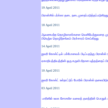
19
April
2011
பிரான்சில் பர்க்கா தடை நடைமுறைப்படுத்தப்படுகிறத
18
April
2011
ஆவணமற்ற தொழிலாளர்களை
வெளியேற்றுவதை முட
பிரெஞ்சு தொழிற்சங்கம் பிரச்சாரம் செய்கிறது
14
April
2011
ஐவரி கோஸ்ட்டில் பக்போவைக்
பிடிப்ப
தற்கு பிரான்ஸ்
ஏகாதிபத்தியத்தின் ஒரு கருவி மீதான யுத்தத்தைப் பிர
10
April
2011
ஐவரி கோஸ்ட் உள்நாட்டுப் போரில் பிரான்ஸ் தலையிடு
03
April
2011
பாரிஸில் உலக சோசலிச வலைத் தளத்தின் பொதுக் க