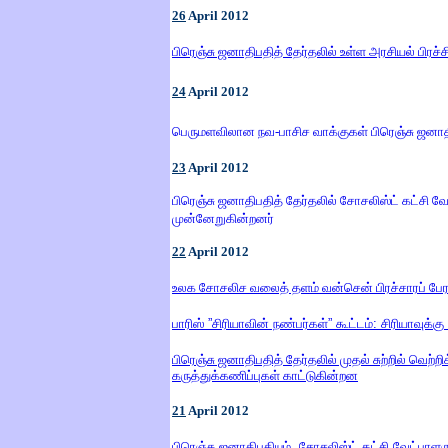
26
April
2012
பிரெஞ்சு ஜனாதிபதித் தேர்தலில் உள்ள அரசியல் பிர
24
April
2012
பெருமளவிலான நவ-பாசிச வாக்குகள் பிரெஞ்சு ஜனாத
23
April
2012
பிரெஞ்சு ஜனாதிபதித் தேர்தலில் சோசலிஸ்ட் கட்சி வேட
முன்னேறுகின்றனர்
22
April
2012
உலக சோசலிச வலைத் தளம் வன்சென் பிரச்சாரப் பே
பாரிஸ்
”
சிரியாவின் நண்பர்கள்
”
கூட்டம்
:
சிரியாவுக்க
பிரெஞ்சு ஜனாதிபதித் தேர்தலில் முதல் சுற்றில் வெ
கருத்துக்கணிப்புகள் காட்டுகின்றன
21
April
2012
பிரெஞ்சு ஜனாதிபதியும்
,
சோசலிஸ்ட் கட்சி வேட்பாளர